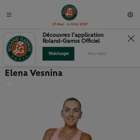
17 Mai - 6 Juin 2027
Découvrez l'application
Roland-Garros Officiel
Retour à la liste des joueuses et joueurs
ELENA VESNINA : FICHE JOUEUSE
Télécharger
Non merci
Elena Vesnina