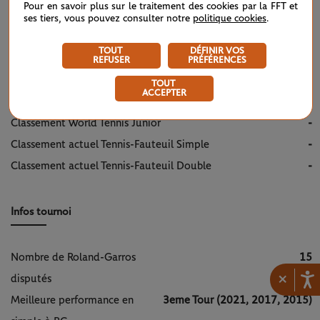
Pour en savoir plus sur le traitement des cookies par la FFT et
Nombre de titres en double
19
ses tiers, vous pouvez consulter notre
politique cookies
.
Meilleur classement simple
13
TOUT
DÉFINIR VOS
Meilleur classement double
1
REFUSER
PRÉFÉRENCES
Classement actuel simple
-
TOUT
ACCEPTER
Classement actuel double
-
Classement World Tennis Junior
-
Classement actuel Tennis-Fauteuil Simple
-
Classement actuel Tennis-Fauteuil Double
-
Infos tournoi
Nombre de Roland-Garros
15
×
disputés
Meilleure performance en
3eme Tour (2021, 2017, 2015)