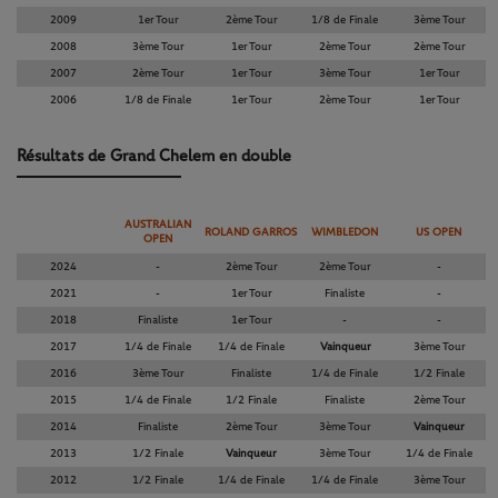
2009
1er Tour
2ème Tour
1/8 de Finale
3ème Tour
2008
3ème Tour
1er Tour
2ème Tour
2ème Tour
2007
2ème Tour
1er Tour
3ème Tour
1er Tour
2006
1/8 de Finale
1er Tour
2ème Tour
1er Tour
Résultats de Grand Chelem en double
AUSTRALIAN
ROLAND GARROS
WIMBLEDON
US OPEN
OPEN
2024
-
2ème Tour
2ème Tour
-
2021
-
1er Tour
Finaliste
-
2018
Finaliste
1er Tour
-
-
2017
1/4 de Finale
1/4 de Finale
Vainqueur
3ème Tour
2016
3ème Tour
Finaliste
1/4 de Finale
1/2 Finale
2015
1/4 de Finale
1/2 Finale
Finaliste
2ème Tour
2014
Finaliste
2ème Tour
3ème Tour
Vainqueur
2013
1/2 Finale
Vainqueur
3ème Tour
1/4 de Finale
2012
1/2 Finale
1/4 de Finale
1/4 de Finale
3ème Tour