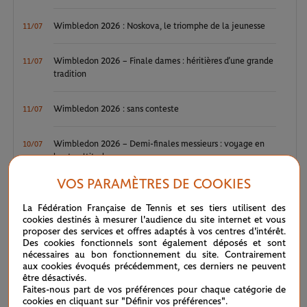
Wimbledon 2026 : Noskova, le triomphe de la jeunesse
11/07
Wimbledon 2026 – Finale dames : héritières d’une grande
11/07
tradition
Wimbledon 2026 : sans conteste
11/07
Wimbledon 2026 – Demi-finales messieurs : voyage en
10/07
haute altitude
VOS PARAMÈTRES DE COOKIES
La Fédération Française de Tennis et ses tiers utilisent des
INFOS PALMARÈS
cookies destinés à mesurer l'audience du site internet et vous
proposer des services et offres adaptés à vos centres d'intérêt.
Des cookies fonctionnels sont également déposés et sont
nécessaires au bon fonctionnement du site. Contrairement
Profil
aux cookies évoqués précédemment, ces derniers ne peuvent
être désactivés.
Faites-nous part de vos préférences pour chaque catégorie de
Nombre de titres en simple
3
cookies en cliquant sur "Définir vos préférences".