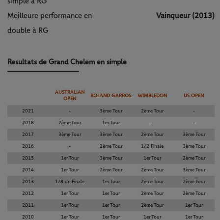
simple à RG
Meilleure performance en
Vainqueur (2013)
double à RG
Resultats de Grand Chelem en simple
AUSTRALIAN
ROLAND GARROS
WIMBLEDON
US OPEN
OPEN
2021
-
3ème Tour
2ème Tour
-
2018
2ème Tour
1er Tour
-
-
2017
3ème Tour
3ème Tour
2ème Tour
3ème Tour
2016
-
2ème Tour
1/2 Finale
3ème Tour
2015
1er Tour
3ème Tour
1er Tour
2ème Tour
2014
1er Tour
2ème Tour
2ème Tour
3ème Tour
2013
1/8 de Finale
1er Tour
2ème Tour
2ème Tour
2012
1er Tour
1er Tour
2ème Tour
2ème Tour
2011
1er Tour
1er Tour
2ème Tour
1er Tour
2010
1er Tour
1er Tour
1er Tour
1er Tour