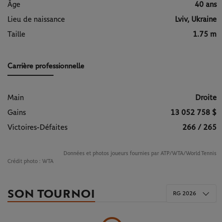
Âge
40 ans
Lieu de naissance
Lviv, Ukraine
Taille
1.75 m
Carrière professionnelle
Main
Droite
Gains
13 052 758 $
Victoires-Défaites
266 / 265
Données et photos joueurs fournies par ATP/WTA/World Tennis
Crédit photo :
WTA
SON TOURNOI
RG 2026