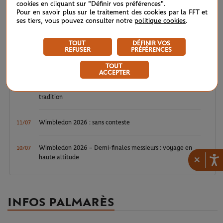
Wimbledon 2026 : Sinner, royale confirmation
12/07
cookies en cliquant sur "Définir vos préférences".
Pour en savoir plus sur le traitement des cookies par la FFT et
ses tiers, vous pouvez consulter notre
politique cookies
.
Wimbledon 2026 – Finale messieurs : écrire un peu plus
12/07
l’histoire
TOUT
DÉFINIR VOS
REFUSER
PRÉFÉRENCES
Wimbledon 2026 : Noskova, le triomphe de la jeunesse
11/07
TOUT
ACCEPTER
Wimbledon 2026 – Finale dames : héritières d’une grande
11/07
tradition
Wimbledon 2026 : sans conteste
11/07
Wimbledon 2026 – Demi-finales messieurs : voyage en
10/07
×
haute altitude
INFOS PALMARÈS