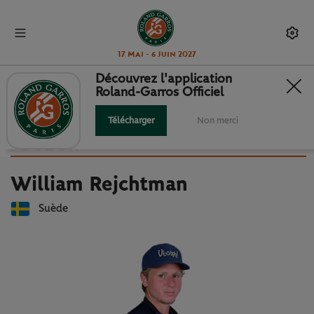
17 Mai - 6 Juin 2027
Découvrez l'application
Roland-Garros Officiel
Retour à la liste des joueuses et joueurs
WILLIAM REJCHTMAN : FICHE
Télécharger
Non merci
JOUEUR
William Rejchtman
Suède