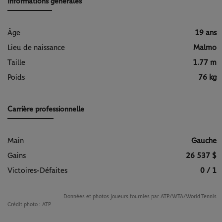
Informations générales
Âge
19 ans
Lieu de naissance
Malmo
Taille
1.77 m
Poids
76 kg
Carrière professionnelle
Main
Gauche
Gains
26 537 $
Victoires-Défaites
0 / 1
Données et photos joueurs fournies par ATP/WTA/World Tennis
Crédit photo :
ATP