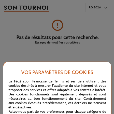
SON TOURNOI
RG 2026
Pas de résultats pour cette recherche.
Essayez de modifier vos critères
LE FIL D'ACTUS
VOS PARAMÈTRES DE COOKIES
WTA / ATP : une avalanche de premières
04/08
La Fédération Française de Tennis et ses tiers utilisent des
cookies destinés à mesurer l'audience du site internet et vous
ATP / WTA : Van Assche et Tagger, la relève couronnée
27/07
proposer des services et offres adaptés à vos centres d'intérêt.
Des cookies fonctionnels sont également déposés et sont
nécessaires au bon fonctionnement du site. Contrairement
ATP / WTA : se souvenir des belles choses
20/07
aux cookies évoqués précédemment, ces derniers ne peuvent
être désactivés.
Faites-nous part de vos préférences pour chaque catégorie de