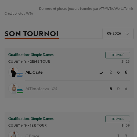
Données et photos joueurs fournies par ATP/WTA/World Tennis
Crédit photo :
WTA
SON TOURNOI
RG 2026
Qualifications Simple Dames
TERMINÉ
Court n°6 -
2ÈME TOUR
2h23
ML.Carle
2
6
6
(24)
M.Timofeeva
6
0
4
Qualifications Simple Dames
TERMINÉ
Court n°9 -
1ER TOUR
1h09
C.Brace
1
3