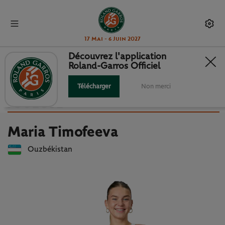
17 Mai - 6 Juin 2027
Découvrez l'application
Roland-Garros Officiel
Retour à la liste des joueuses et joueurs
MARIA TIMOFEEVA : FICHE
Télécharger
Non merci
JOUEUSE
Maria Timofeeva
Ouzbékistan