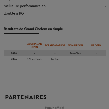
Meilleure performance en
-
double à RG
Resultats de Grand Chelem en simple
AUSTRALIAN
ROLAND GARROS
WIMBLEDON
US OPEN
OPEN
2026
-
-
2ème Tour
-
2024
1/8 de Finale
1er Tour
-
-
PARTENAIRES
Parrain officiel