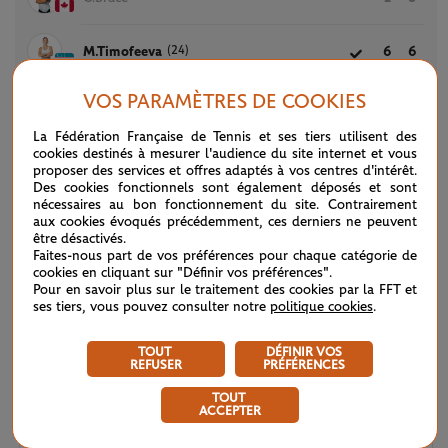
(24)
M.Timofeeva
6
6
VOS PARAMÈTRES DE COOKIES
La Fédération Française de Tennis et ses tiers utilisent des
LE FIL D'ACTUS
cookies destinés à mesurer l'audience du site internet et vous
proposer des services et offres adaptés à vos centres d'intérêt.
Des cookies fonctionnels sont également déposés et sont
nécessaires au bon fonctionnement du site. Contrairement
WTA / ATP : une avalanche de premières
04/08
aux cookies évoqués précédemment, ces derniers ne peuvent
être désactivés.
Faites-nous part de vos préférences pour chaque catégorie de
ATP / WTA : Van Assche et Tagger, la relève couronnée
27/07
cookies en cliquant sur "Définir vos préférences".
Pour en savoir plus sur le traitement des cookies par la FFT et
ses tiers, vous pouvez consulter notre
politique cookies
.
ATP / WTA : se souvenir des belles choses
20/07
TOUT
DÉFINIR VOS
Wimbledon 2026 : Sinner, royale confirmation
12/07
REFUSER
PRÉFÉRENCES
TOUT
Wimbledon 2026 – Finale messieurs : écrire un peu plus
12/07
ACCEPTER
l’histoire