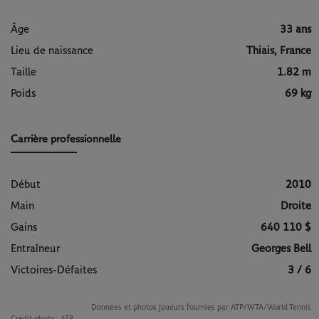
Âge
33 ans
Lieu de naissance
Thiais, France
Taille
1.82 m
Poids
69 kg
Carrière professionnelle
Début
2010
Main
Droite
Gains
640 110 $
Entraîneur
Georges Bell
Victoires-Défaites
3 / 6
Données et photos joueurs fournies par ATP/WTA/World Tennis
Crédit photo :
ATP