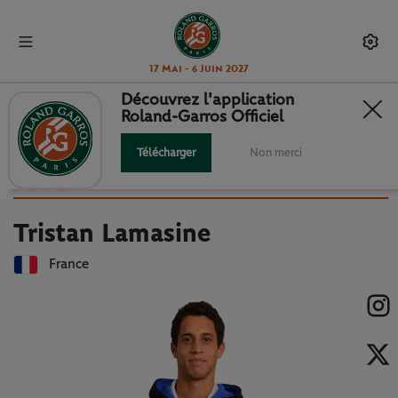
17 Mai - 6 Juin 2027
Découvrez l'application
Roland-Garros Officiel
Retour à la liste des joueuses et joueurs
TRISTAN LAMASINE : FICHE
Télécharger
Non merci
JOUEUR
Tristan Lamasine
France