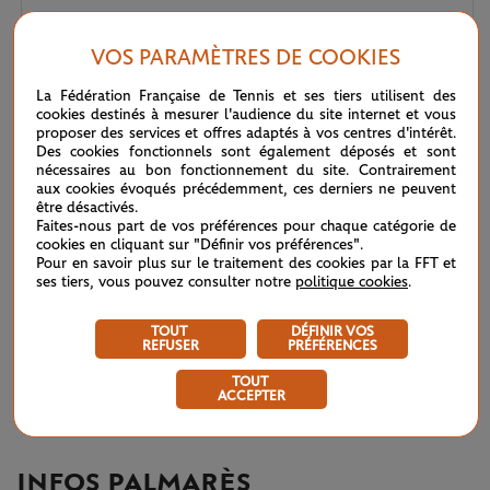
Wimbledon 2026 : Sinner, royale confirmation
12/07
VOS PARAMÈTRES DE COOKIES
La Fédération Française de Tennis et ses tiers utilisent des
Wimbledon 2026 – Finale messieurs : écrire un peu plus
12/07
cookies destinés à mesurer l'audience du site internet et vous
l’histoire
proposer des services et offres adaptés à vos centres d'intérêt.
Des cookies fonctionnels sont également déposés et sont
nécessaires au bon fonctionnement du site. Contrairement
Wimbledon 2026 : Noskova, le triomphe de la jeunesse
11/07
aux cookies évoqués précédemment, ces derniers ne peuvent
être désactivés.
Faites-nous part de vos préférences pour chaque catégorie de
Wimbledon 2026 – Finale dames : héritières d’une grande
11/07
cookies en cliquant sur "Définir vos préférences".
tradition
Pour en savoir plus sur le traitement des cookies par la FFT et
ses tiers, vous pouvez consulter notre
politique cookies
.
Wimbledon 2026 : sans conteste
11/07
TOUT
DÉFINIR VOS
REFUSER
PRÉFÉRENCES
Wimbledon 2026 – Demi-finales messieurs : voyage en
10/07
TOUT
haute altitude
ACCEPTER
INFOS PALMARÈS