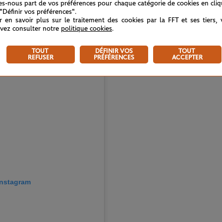
tes-nous part de vos préférences pour chaque catégorie de cookies en cli
 a-t-elle répondu avec le sourire.
 "Définir vos préférences".
r en savoir plus sur le traitement des cookies par la FFT et ses tiers,
vez consulter notre
politique cookies
.
TOUT
DÉFINIR VOS
TOUT
REFUSER
PRÉFÉRENCES
ACCEPTER
 Instagram