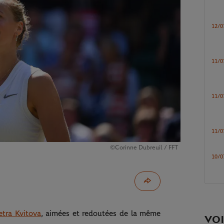
12/0
11/0
11/0
11/0
©Corinne Dubreuil / FFT
10/0
etra Kvitova
, aimées et redoutées de la même
VOI