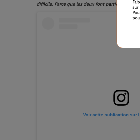
Fai
difficile. Parce que les deux font partie de moi
",
sur
Pou
pou
Voir cette publication sur