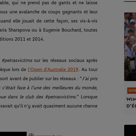
yable, qui ne prend pas de gants et ne laisse
 sous une avalanche de coups gagnants et leur
nd elle jouait de cette façon, ses vis-à-vis
aria Sharapova ou à Eugenie Bouchard, toutes
ditions 2011 et 2014.
g
#petrasvictims
sur les réseaux sociaux après
hèque lors de
l’Open d’Australie 2019
. Au tour
ort avant de publier sur les réseaux : "
J’ai pris
 c’était face à l’une des meilleures du monde,
WIM
ue dans le club des #petrasvictims.
" Lorsque
Wim
d’é
 savait qu’il n’y avait quasiment aucune chance