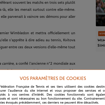
préférant souvent les matchs en trois sets plutôt
là, elle les menait surtout contre elle-même.
elle parvenait à vaincre ses démons pour aller
ernier Wimbledon et mettra officiellement un
WIM
Wim
u’elle s’apprête à dire adieu au tennis, Kvitova
Sin
viguer entre ces deux versions d’elle-même tout
 carrière
, a confié l’ancienne n°2 mondiale aux
ouvais jouer un tennis incroyable… ou terrible.
s, il y avait toujours un combat en moi. Peut-
VOS PARAMÈTRES DE COOKIES
 été élevée comme ça, avec l’idée de lutter
Fédération Française de Tennis et ses tiers utilisent des cookies desti
urer l'audience du site internet et vous proposer des services et of
mal, je me suis toujours battue.
"
ptés à vos centres d'intérêt. Des cookies fonctionnels sont égale
osés et sont nécessaires au bon fonctionnement du site. Contrairement
-t-elle le plus ? "
C’est une question vraiment
kies évoqués précédemment, ces derniers ne peuvent être désactivés.