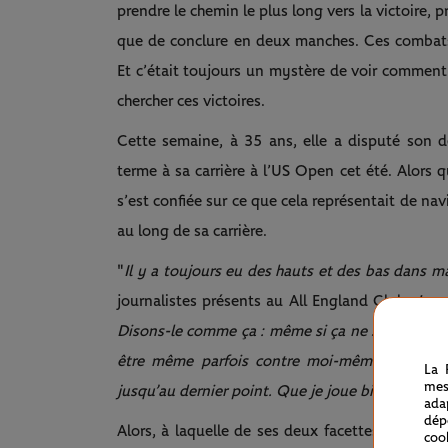
prendre le chemin le plus long vers la victoire, 
que de conclure en deux manches. Ces combats-
Et c’était toujours un mystère de voir comment 
chercher ces victoires.
Cette semaine, à 35 ans, elle a disputé son d
terme à sa carrière à l’US Open cet été. Alors q
s’est confiée sur ce que cela représentait de na
au long de sa carrière.
"
Il y a toujours eu des hauts et des bas dans ma
journalistes présents au All England Club.
Je p
Disons-le comme ça : même si ça ne se voyait pa
être même parfois contre moi-même. Mais j’ai
La 
mes
jusqu’au dernier point. Que je joue bien ou très 
ada
dép
Alors, à laquelle de ses deux facettes s’identifie
coo