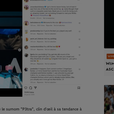
WIM
Wim
asc
ré le surnom "P3tra", clin d’œil à sa tendance à