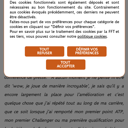
Des cookies fonctionnels sont également déposés et sont
LES ESPOIRS DE L’AMÉRIQUE
nécessaires au bon fonctionnement du site. Contrairement
aux cookies évoqués précédemment, ces derniers ne peuvent
être désactivés.
Si la rencontre n’a pas pris la tournure qu’il espérait, Taylor
Faites-nous part de vos préférences pour chaque catégorie de
Fritz à tenu a retenir le positif de cette quinzaine à la
cookies en cliquant sur "Définir vos préférences".
Pour en savoir plus sur le traitement des cookies par la FFT et
maison. Lui qui n’avait encore jamais dépassé les quarts de
ses tiers, vous pouvez consulter notre
politique cookies
.
finale dans un tournoi de cette ampleur a assuré être
TOUT
DÉFINIR VOS
confiant pour l’avenir. "
C’est vraiment super d’avoir pu
REFUSER
PRÉFÉRENCES
arriver à ce niveau, de savoir que je peux jouer comme ça et
TOUT
ACCEPTER
j’ai l’impression que je peux le reproduire
," a-t-il expliqué en
conférence de presse. "
À aucun moment je ne pense m’être
dit ‘wow, je joue de manière incroyable’, je sais qu’il y a
encore largement la place pour l’amélioration et c’est
quelque chose que j’ai répété tout au long de ma carrière,
que ce soit lorsque j’ai remporté mon premier point ATP,
mon premier Challenger ou ma première qualification pour