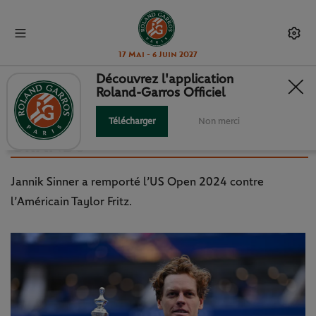
17 Mai - 6 Juin 2027
Découvrez l'application
Roland-Garros Officiel
US OPEN 2024 - J14 : JANNIK
SINNER, AU RANG DES PLUS
Télécharger
Non merci
GRANDS
Jannik Sinner a remporté l’US Open 2024 contre
l’Américain Taylor Fritz.