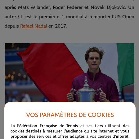
après Mats Wilander, Roger Federer et Novak Djokovic. Un
autre ? Il est le premier n°1 mondial à remporter l’US Open
depuis
Rafael Nadal
en 2017.
VOS PARAMÈTRES DE COOKIES
La Fédération Française de Tennis et ses tiers utilisent des
cookies destinés à mesurer l'audience du site internet et vous
©Corinne Dubreuil / FFT
proposer des services et offres adaptés à vos centres d'intérêt.