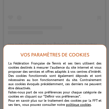
Une publication partagée par Roland-Garros (@rolandgarros)
VOS PARAMÈTRES DE COOKIES
Après avoir bouclé la manche sur sa mise en jeu,
le champion
La Fédération Française de Tennis et ses tiers utilisent des
cookies destinés à mesurer l'audience du site internet et vous
de l'Open d'Australie
a définitivement assommé son rival,
proposer des services et offres adaptés à vos centres d'intérêt.
Des cookies fonctionnels sont également déposés et sont
trop irrégulier à l'échange (37 fautes contre 13). Le troisième
nécessaires au bon fonctionnement du site. Contrairement
aux cookies évoqués précédemment, ces derniers ne peuvent
set, copie conforme du premier, a filé en moins de 25
être désactivés.
minutes. Sans effusion de joie, à l'image de sa maîtrise sur le
Faites-nous part de vos préférences pour chaque catégorie de
cookies en cliquant sur "Définir vos préférences".
court, l'Italien a tranquillement célébré un succès validé
Pour en savoir plus sur le traitement des cookies par la FFT et
ses tiers, vous pouvez consulter notre
politique cookies
.
après un ultime coup droit gagnant. "
C’était une bonne