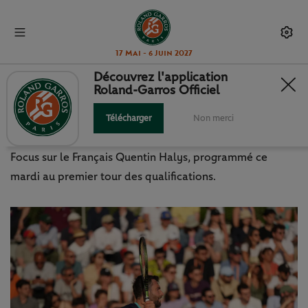
17 Mai - 6 Juin 2027
Découvrez l'application
Roland-Garros Officiel
QUALIFICATIONS 2024 : QUENTIN
HALYS, ONZE ANS PLUS TARD
Télécharger
Non merci
Focus sur le Français Quentin Halys, programmé ce
mardi au premier tour des qualifications.