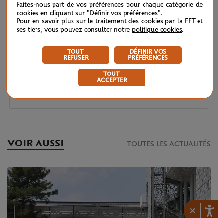
Faites-nous part de vos préférences pour chaque catégorie de
cookies en cliquant sur "Définir vos préférences".
Pour en savoir plus sur le traitement des cookies par la FFT et
Wimbledon 2026 – Finale dames : héritières d’une
11/07
ses tiers, vous pouvez consulter notre
politique cookies
.
grande tradition
TOUT
DÉFINIR VOS
Wimbledon 2026 : sans conteste
11/07
REFUSER
PRÉFÉRENCES
TOUT
ACCEPTER
Wimbledon 2026 – Demi-finales messieurs : voyage en
10/07
haute altitude
VOIR AUSSI
TOUTES LES ACTUALITÉS
×