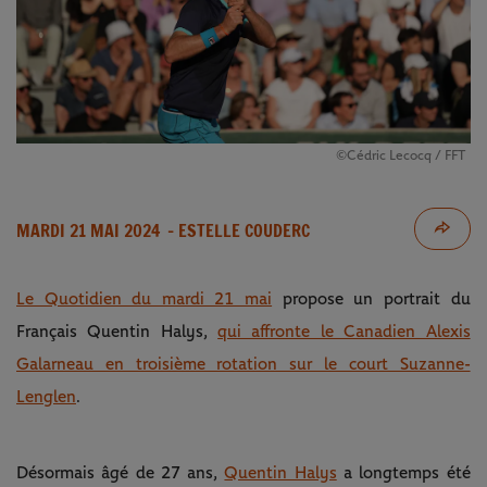
©Cédric Lecocq / FFT
MARDI 21 MAI 2024
- ESTELLE COUDERC
Le Quotidien du mardi 21 mai
propose un portrait du
Français Quentin Halys,
qui affronte le Canadien Alexis
Galarneau en troisième rotation sur le court Suzanne-
Lenglen
.
Désormais âgé de 27 ans,
Quentin Halys
a longtemps été