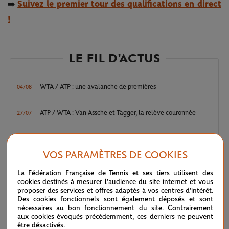
Suivez le premier tour des qualifications en direct
➡️
!
LE FIL D'ACTUS
WTA / ATP : une avalanche de premières
04/08
ATP / WTA : Van Assche et Tagger, la relève couronnée
27/07
ATP / WTA : se souvenir des belles choses
20/07
VOS PARAMÈTRES DE COOKIES
Wimbledon 2026 : Sinner, royale confirmation
12/07
La Fédération Française de Tennis et ses tiers utilisent des
cookies destinés à mesurer l'audience du site internet et vous
proposer des services et offres adaptés à vos centres d'intérêt.
Wimbledon 2026 – Finale messieurs : écrire un peu plus
12/07
Des cookies fonctionnels sont également déposés et sont
l’histoire
nécessaires au bon fonctionnement du site. Contrairement
aux cookies évoqués précédemment, ces derniers ne peuvent
être désactivés.
Wimbledon 2026 : Noskova, le triomphe de la jeunesse
11/07