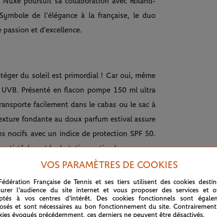
, Nuxe poursuit sa collaboration avec Roland-
ymbole de l’élégance à la française, le duo
 passion et d’excellence.
téger du soleil est primordial ! Car oui, même
et UVB. Présenté en flacon pompe 150 ml ultra
ransporte facilement dans le cabas ou le sac à
 texture fondante au doux parfum estival assure
ns nocifs avec un indice de protection SPF 50.
, anti-tâches et hydratation optimale.
VOS PARAMÈTRES DE COOKIES
e pour les spectateurs dans les gradins, cet
anspiration. Une efficacité testée sous contrôle
Fédération Française de Tennis et ses tiers utilisent des cookies desti
urer l'audience du site internet et vous proposer des services et of
 pratiquant une activité physique intense en
ptés à vos centres d'intérêt. Des cookies fonctionnels sont égale
osés et sont nécessaires au bon fonctionnement du site. Contrairement
squer de ressembler à un toast grillé, le spray
kies évoqués précédemment, ces derniers ne peuvent être désactivés.