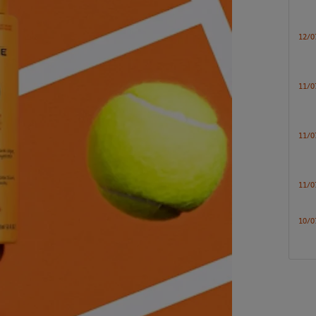
12/0
11/0
11/0
11/0
10/0