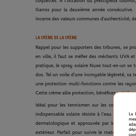
coquettes. À l’occasion du prestigieux tournoi
Garros pour la deuxième année consécutive. S
incarne des valeurs communes d’authenticité, de
LA CRÈME DE LA CRÈME
Rappel pour les supporters des tribunes, se pro
en ville, il faut se méfier des méchants UVA 
pratique, le spray solaire Nuxe tout-en-un se t
dos. Tel un voile d’une incroyable légèreté, sa
une protection multi-fonctions contre les rayo
Cette crème allie protection, bénéfices anti-âge
Idéal pour les tennismen sur les courts comm
indispensable solaire résiste à l’eau et à la tr
La 
mes
dermatologique et approuvée par les sportifs
ada
dép
extérieur. Parfait pour suivre le match sans ri
coo