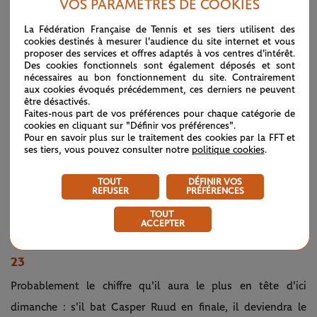
VOS PARAMÈTRES DE COOKIES
La Fédération Française de Tennis et ses tiers utilisent des
cookies destinés à mesurer l'audience du site internet et vous
proposer des services et offres adaptés à vos centres d'intérêt.
Des cookies fonctionnels sont également déposés et sont
nécessaires au bon fonctionnement du site. Contrairement
aux cookies évoqués précédemment, ces derniers ne peuvent
être désactivés.
Faites-nous part de vos préférences pour chaque catégorie de
cookies en cliquant sur "Définir vos préférences".
Pour en savoir plus sur le traitement des cookies par la FFT et
ses tiers, vous pouvez consulter notre
politique cookies
.
TOUT
DÉFINIR VOS
REFUSER
PRÉFÉRENCES
TOUT
ACCEPTER
©Corinne Dubreuil / FFT
23
Probablement le chiffre qu'il aura le plus en tête d'ici
dimanche : s'il bat Casper Ruud en finale, il deviendra le