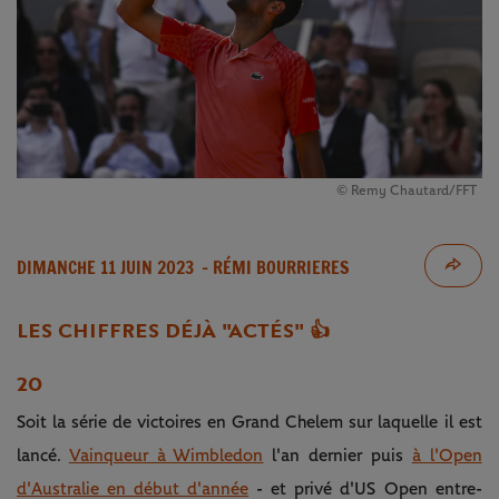
© Remy Chautard/FFT
DIMANCHE 11 JUIN 2023
- RÉMI BOURRIERES
LES CHIFFRES DÉJÀ "ACTÉS" 👍
20
Soit la série de victoires en Grand Chelem sur laquelle il est
lancé.
Vainqueur à Wimbledon
l'an dernier puis
à l'Open
d'Australie en début d'année
- et privé d'US Open entre-