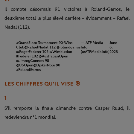
Il compte désormais 91 victoires à Roland-Garros, le
deuxième total le plus élevé derrière – évidemment – Rafael
Nadal (112).
#GrandSlam
Tournament 90-Wins
— ATP Media
June
Club
@RafaelNadal
112
@rolandgarros
Info
6,
@RogerFederer
105
@Wimbledon
(@ATPMediaInfo)
2023
#Federer
102
@AustralianOpen
@JimmyConnors
98
@USOpen
@DjokerNole
90
#RolandGarros
LES CHIFFRES QU'IL VISE 🎯
1
S'il remporte la finale dimanche contre Casper Ruud, il
redeviendra n°1 mondial.