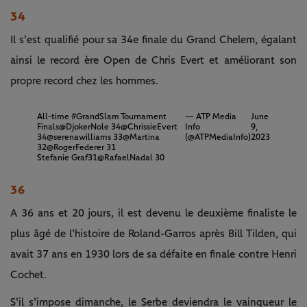
34
Il s'est qualifié pour sa 34e finale du Grand Chelem, égalant
ainsi le record ère Open de Chris Evert et améliorant son
propre record chez les hommes.
All-time
#GrandSlam
Tournament
— ATP Media
June
Finals
@DjokerNole
34
@ChrissieEvert
Info
9,
34
@serenawilliams
33
@Martina
(@ATPMediaInfo)
2023
32
@RogerFederer
31
Stefanie Graf31
@RafaelNadal
30
36
A 36 ans et 20 jours, il est devenu le deuxième finaliste le
plus âgé de l'histoire de Roland-Garros après Bill Tilden, qui
avait 37 ans en 1930 lors de sa défaite en finale contre Henri
Cochet.
S'il s'impose dimanche, le Serbe deviendra le vainqueur le