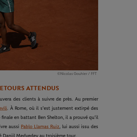
©Nicolas Gouhier / FFT
 RETOURS ATTENDUS
vera des clients à suivre de près. Au premier
vili
. À Rome, où il s'est justement extirpé des
 finale en battant Ben Shelton, il a prouvé qu'il
ivre aussi
Pablo Llamas Ruiz
, lui aussi issu des
été Daniil Medvedev au troisième tour.