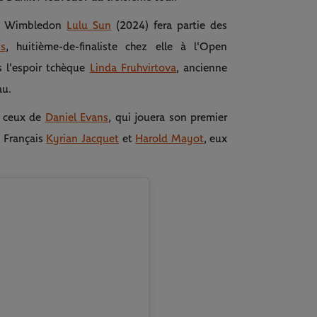
e de Wimbledon
Lulu Sun
(2024) fera partie des
s
, huitième-de-finaliste chez elle à l'Open
s l'espoir tchèque
Linda Fruhvirtova
, ancienne
au.
t ceux de
Daniel Evans
, qui jouera son premier
s Français
Kyrian Jacquet
et
Harold Mayot
, eux