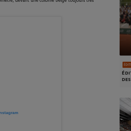
omètre, devant une colonie belge toujours très
ÉDIT
Édi
des
 Instagram