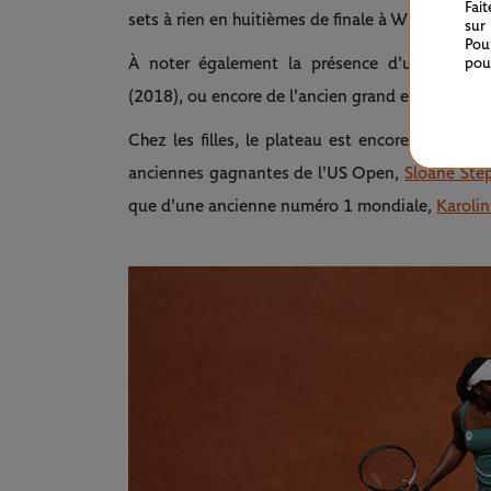
Fai
sets à rien en huitièmes de finale à Wimbledon,
sur
Pou
À noter également la présence d'un ancien 
pou
(2018), ou encore de l'ancien grand espoir aust
Chez les filles, le plateau est encore plus pre
anciennes gagnantes de l'US Open,
Sloane Ste
que d'une ancienne numéro 1 mondiale,
Karolin