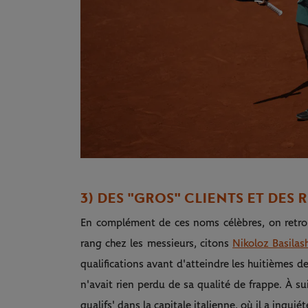
3) DES "GROS" CLIENTS ET DES
En complément de ces noms célèbres, on retrou
rang chez les messieurs, citons
Nikoloz Basilash
qualifications avant d'atteindre les huitièmes de
n'avait rien perdu de sa qualité de frappe. À su
qualifs' dans la capitale italienne, où il a inqui