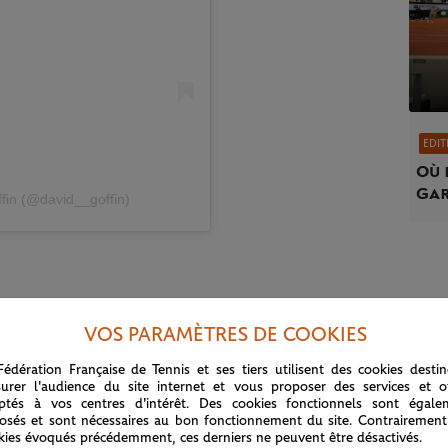
EDIT
Où 
Gar
fin (@david__goffin)
sur la ligne de départ. Loin de là. Citons aussi
VOS PARAMÈTRES DE COOKIES
s les qualifications Porte d'Auteuil, où il avait
Fédération Française de Tennis et ses tiers utilisent des cookies desti
urer l'audience du site internet et vous proposer des services et of
ptés à vos centres d'intérêt. Des cookies fonctionnels sont égale
n°3 mondial en 2017, court après son meilleur
osés et sont nécessaires au bon fonctionnement du site. Contrairement
scle pectoral survenue alors qu'il menait deux
kies évoqués précédemment, ces derniers ne peuvent être désactivés.