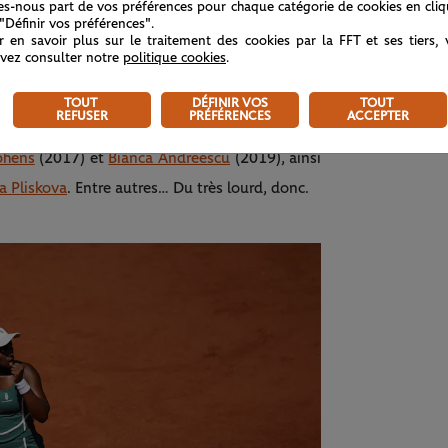
tes-nous part de vos préférences pour chaque catégorie de cookies en cli
 contre
Jannik Sinner
.
 "Définir vos préférences".
r en savoir plus sur le traitement des cookies par la FFT et ses tiers,
demi-finaliste du tournoi,
Marco Cecchinato
vez consulter notre
politique cookies
.
ralien
Bernard Tomic,
toujours là, à 33 ans.
TOUT
DÉFINIR VOS
TOUT
REFUSER
PRÉFÉRENCES
ACCEPTER
stigieux sur le papier avec la présence de deux
phens
(2017) et
Bianca Andreescu
(2019), ainsi
a Pliskova
. Entre autres… Du très lourd, donc.