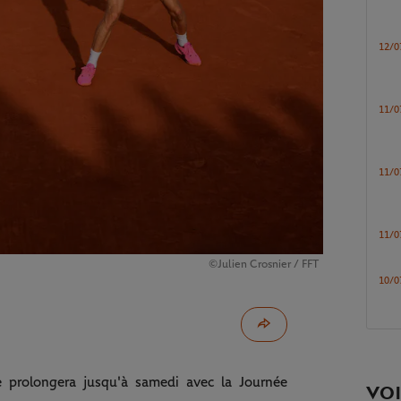
12/0
11/0
11/0
11/0
©Julien Crosnier / FFT
10/0
prolongera jusqu'à samedi avec la Journée
VOI