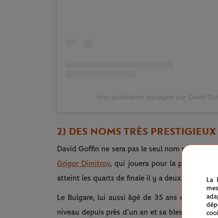
Une publication partagée par David Gof
2) DES NOMS TRÈS PRESTIGIEUX
David Goffin ne sera pas le seul nom prestigieux 
Grigor Dimitrov
, qui jouera pour la première foi
atteint les quarts de finale il y a deux ans.
La 
mes
ada
Le Bulgare, lui aussi âgé de 35 ans et ancien 
dép
niveau depuis près d'un an et sa blessure au mu
coo