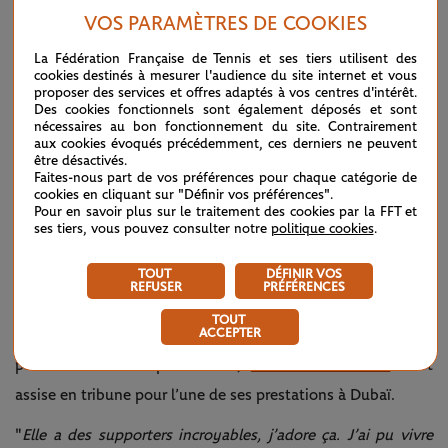
"
J’ai dû passer le cap de me dire : 'Je ne crois pas que je suis
VOS PARAMÈTRES DE COOKIES
vraiment célèbre'. Semaine après semaine, ça se reproduisait
La Fédération Française de Tennis et ses tiers utilisent des
donc j’ai pensé : 'Il faut que je l’accepte, que je l’intègre.
cookies destinés à mesurer l'audience du site internet et vous
proposer des services et offres adaptés à vos centres d'intérêt.
C’est la réalité, c’est très agréable comme situation'. Et j’ai
Des cookies fonctionnels sont également déposés et sont
nécessaires au bon fonctionnement du site. Contrairement
commencé à être reconnaissante, tout simplement.
"
aux cookies évoqués précédemment, ces derniers ne peuvent
être désactivés.
"
Parce que je ne sais pas combien de temps ça va durer.
Ça
Faites-nous part de vos préférences pour chaque catégorie de
cookies en cliquant sur "Définir vos préférences".
va s’arrêter un jour, c’est sûr, donc j’essaie d’en profiter au
Pour en savoir plus sur le traitement des cookies par la FFT et
ses tiers, vous pouvez consulter notre
politique cookies
.
maximum.
"
Le niveau de popularité d’Eala est tellement spectaculaire
TOUT
DÉFINIR VOS
REFUSER
PRÉFÉRENCES
que même ses homologues sont subjuguées par
TOUT
ACCEPTER
l’atmosphère qui règne durant ses matchs. Afin de prendre la
pleine mesure du phénomène,
Amanda Anisimova
s’est
assise en tribune pour l’une de ses prestations à Dubaï.
"
Elle a des supporters incroyables, j’adore ça.
J’ai pu vivre