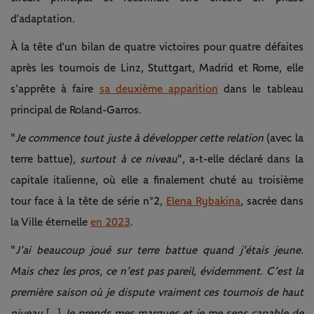
d’adaptation.
À la tête d’un bilan de quatre victoires pour quatre défaites
après les tournois de Linz, Stuttgart, Madrid et Rome, elle
s’apprête à faire
sa deuxième apparition
dans le tableau
principal de Roland-Garros.
"
Je commence tout juste à développer cette relation
(avec la
terre battue)
, surtout à ce niveau
", a-t-elle déclaré dans la
capitale italienne, où elle a finalement chuté au troisième
tour face à la tête de série n°2,
Elena Rybakina
, sacrée dans
la Ville éternelle
en 2023
.
"
J’ai beaucoup joué sur terre battue quand j'étais jeune.
Mais chez les pros, ce n’est pas pareil, évidemment.
C’est la
première saison où je dispute vraiment ces tournois de haut
niveau
[…]
Je prends mes marques et je me sens capable de