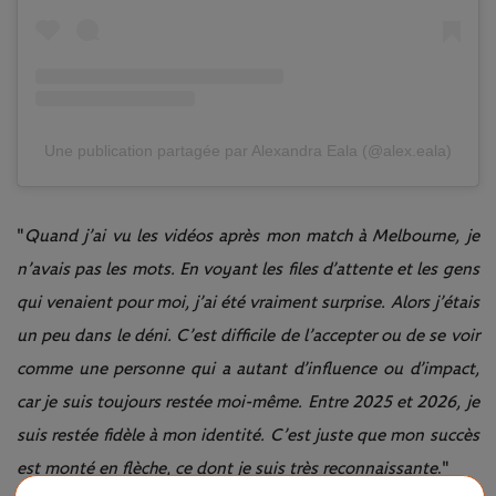
Une publication partagée par Alexandra Eala (@alex.eala)
"
Quand j’ai vu les vidéos après mon match à Melbourne, je
n’avais pas les mots. En voyant les files d’attente et les gens
qui venaient pour moi, j’ai été vraiment surprise. Alors j’étais
un peu dans le déni. C’est difficile de l’accepter ou de se voir
comme une personne qui a autant d’influence ou d’impact,
car je suis toujours restée moi-même. Entre 2025 et 2026, je
suis restée fidèle à mon identité. C’est juste que mon succès
est monté en flèche, ce dont je suis très reconnaissante
."