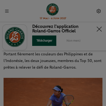
17 Mai - 6 Juin 2027
Découvrez l'application
Roland-Garros Officiel
EALA ET TJEN, FIGURES DE PROUE
DE L’ASIE DU SUD-EST
Télécharger
Non merci
Portant fièrement les couleurs des Philippines et de
l’Indonésie, les deux joueuses, membres du Top 50, sont
prêtes à relever le défi de Roland-Garros.