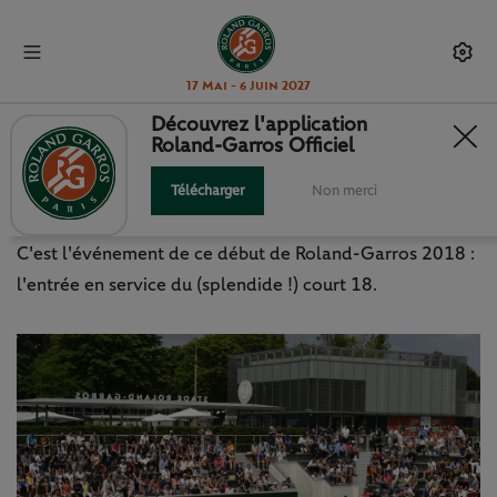
17 Mai - 6 Juin 2027
Découvrez l'application
Roland-Garros Officiel
COURT 18, LE COURT DE TOUTES
LES PROMESSES
Télécharger
Non merci
C'est l'événement de ce début de Roland-Garros 2018 :
l'entrée en service du (splendide !) court 18.