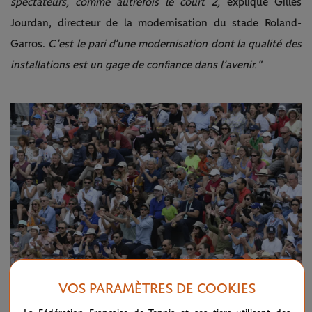
spectateurs, comme autrefois le court 2,
explique Gilles
Jourdan, directeur de la modernisation du stade Roland-
Garros.
C’est le pari d’une modernisation dont la qualité des
installations est un gage de confiance dans l’avenir."
VOS PARAMÈTRES DE COOKIES
©Philippe Montigny/FFT