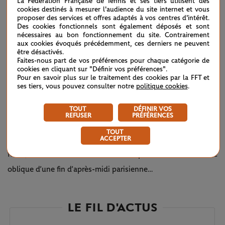
La Fédération Française de Tennis et ses tiers utilisent des
cookies destinés à mesurer l'audience du site internet et vous
EN ATTENDANT LE TABLEAU FINAL...
proposer des services et offres adaptés à vos centres d'intérêt.
Des cookies fonctionnels sont également déposés et sont
Très télégénique, avec la cime des arbres du bois de
nécessaires au bon fonctionnement du site. Contrairement
aux cookies évoqués précédemment, ces derniers ne peuvent
Boulogne en toile de fond, ce nouveau 18 promet des duels
être désactivés.
Faites-nous part de vos préférences pour chaque catégorie de
épiques. Déjà ce lundi, il a offert un thriller entre Bonzi et
cookies en cliquant sur "Définir vos préférences".
Pour en savoir plus sur le traitement des cookies par la FFT et
Galan, achevé au tie-break du dernier set, et de très
ses tiers, vous pouvez consulter notre
politique cookies
.
appréciées fulgurances de Constant Lestienne contre Filip
Peliwo au coucher du soleil. Une mise en bouche qui fait
TOUT
DÉFINIR VOS
REFUSER
PRÉFÉRENCES
saliver avant le plat de résistance du tableau principal. On
TOUT
imagine déjà les combats de cinq sets sous les vivats de la
ACCEPTER
foule, l’ocre de la terre illuminée par la douce lumière
oblique d’une fin d’après-midi parisienne…
LE FIL D'ACTUS