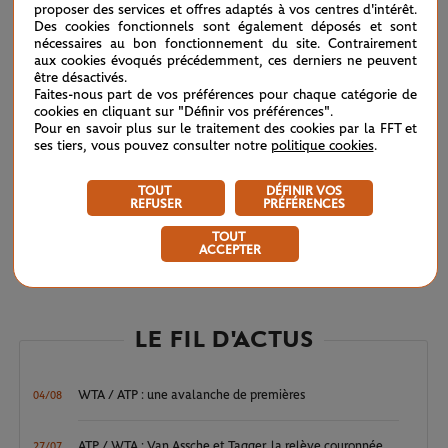
proposer des services et offres adaptés à vos centres d'intérêt.
définitivement son adversaire. 3-1, Rune a craqué. Le set et
Des cookies fonctionnels sont également déposés et sont
le match ont définitivement basculé.
nécessaires au bon fonctionnement du site. Contrairement
aux cookies évoqués précédemment, ces derniers ne peuvent
être désactivés.
Une barque rondement menée et avec fermeté jusqu'à
Faites-nous part de vos préférences pour chaque catégorie de
cookies en cliquant sur "Définir vos préférences".
Alexander Zverev, qui l'attend désormais sur la berge des
Pour en savoir plus sur le traitement des cookies par la FFT et
demi-finales.
J'ai essayé de jouer sans pression, mais c'était
ses tiers, vous pouvez consulter notre
politique cookies
.
un gros match contre un bon adversaire
, a souri le vainqueur
TOUT
DÉFINIR VOS
au terme de cette partie de 2h44.
Il a connu une meilleure
REFUSER
PRÉFÉRENCES
année que moi. Il voulait certainement découvrir les demi-
TOUT
ACCEPTER
finales, mais c’est moi qui vais retrouver le dernier carré."
LE FIL D'ACTUS
WTA / ATP : une avalanche de premières
04/08
ATP / WTA : Van Assche et Tagger, la relève couronnée
27/07