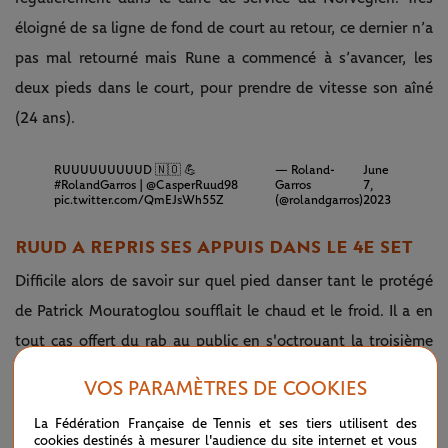
éloigné de sa ligne de fond de court au retour, ce dernier n’a
pas mal retourné mais Rune a commencé à s’avancer, les
deux pieds dans le court, pour prendre de vitesse son aîné
(24 ans).
RUUUUUUUUUD 🇳🇴 💪
— Roland-
June
#RolandGarros
|
@CasperRuud98
Garros
7,
pic.twitter.com/QmEJsWh55Z
(@rolandgarros)
2023
RUUD A REPRIS SES APPUIS DANS LE 4E SET
Difficile alors de savoir sur quel pied danser tant le protégé
de Patrick Mouratoglou soufflait le chaud et le froid. Il a en
tout cas offert du rab au public en s'octroyant la troisième
manche (6/3). Un doux parfum de remontada rapidement
VOS PARAMÈTRES DE COOKIES
étouffé dans l'œuf par le 4e joueur mondial. A 2-1 en sa
La Fédération Française de Tennis et ses tiers utilisent des
faveur, il a pris des risques au retour pour déborder
cookies destinés à mesurer l'audience du site internet et vous