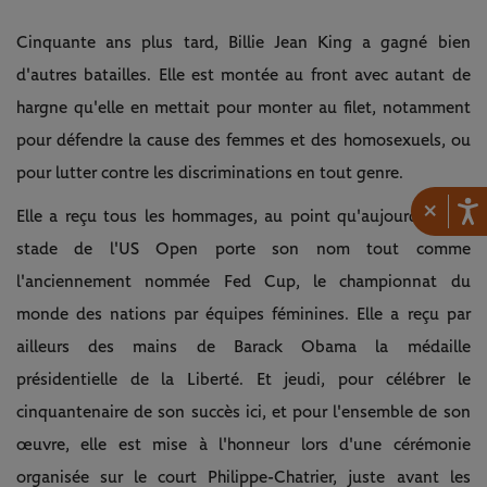
Cinquante ans plus tard, Billie Jean King a gagné bien
d'autres batailles. Elle est montée au front avec autant de
hargne qu'elle en mettait pour monter au filet, notamment
pour défendre la cause des femmes et des homosexuels, ou
pour lutter contre les discriminations en tout genre.
×
Elle a reçu tous les hommages, au point qu'aujourd'hui, le
stade de l'US Open porte son nom tout comme
l'anciennement nommée Fed Cup, le championnat du
monde des nations par équipes féminines. Elle a reçu par
ailleurs des mains de Barack Obama la médaille
présidentielle de la Liberté. Et jeudi, pour célébrer le
cinquantenaire de son succès ici, et pour l'ensemble de son
œuvre, elle est mise à l'honneur lors d'une cérémonie
organisée sur le court Philippe-Chatrier, juste avant les