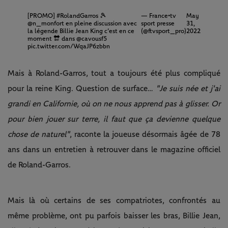
[PROMO]
#RolandGarros
🎾
— France•tv
May
@n_monfort
en pleine discussion avec
sport presse
31,
la légende Billie Jean King c’est en ce
(@ftvsport_pro)
2022
moment 🔛 dans
@cavousf5
pic.twitter.com/WqaJP6zbbn
Mais à Roland-Garros, tout a toujours été plus compliqué
pour la reine King. Question de surface…
"Je suis née et j'ai
grandi en Californie, où on ne nous apprend pas à glisser. Or
pour bien jouer sur terre, il faut que ça devienne quelque
chose de naturel"
, raconte la joueuse désormais âgée de 78
ans dans un entretien à retrouver dans le magazine officiel
de Roland-Garros.
Mais là où certains de ses compatriotes, confrontés au
même problème, ont pu parfois baisser les bras, Billie Jean,