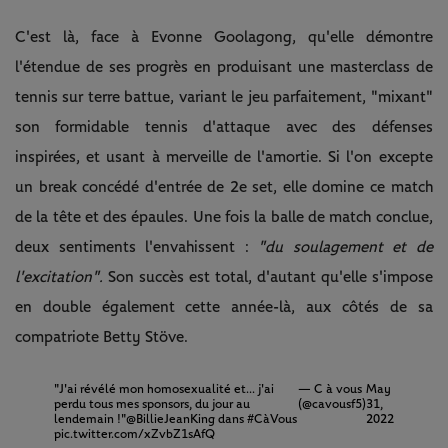
C'est là, face à Evonne Goolagong, qu'elle démontre
l'étendue de ses progrès en produisant une masterclass de
tennis sur terre battue, variant le jeu parfaitement, "mixant"
son formidable tennis d'attaque avec des défenses
inspirées, et usant à merveille de l'amortie. Si l'on excepte
un break concédé d'entrée de 2e set, elle domine ce match
de la tête et des épaules. Une fois la balle de match conclue,
deux sentiments l'envahissent :
"du soulagement et de
l'excitation".
Son succès est total, d'autant qu'elle s'impose
en double également cette année-là, aux côtés de sa
compatriote Betty Stöve.
"J'ai révélé mon homosexualité et... j'ai
— C à vous
May
perdu tous mes sponsors, du jour au
(@cavousf5)
31,
lendemain !"
@BillieJeanKing
dans
#CàVous
2022
pic.twitter.com/xZvbZ1sAfQ