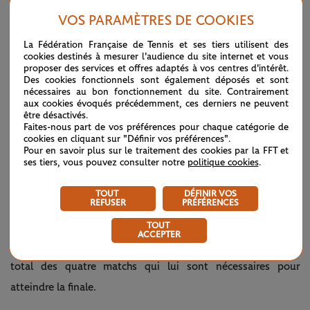
Garros un objectif. Elle part en Floride pour s'entraîner
VOS PARAMÈTRES DE COOKIES
spécifiquement sur terre battue avec, justement, Chris Evert,
La Fédération Française de Tennis et ses tiers utilisent des
lors d'un mini-stage de cinq jours où le thème principal est
cookies destinés à mesurer l'audience du site internet et vous
proposer des services et offres adaptés à vos centres d'intérêt.
de
"gagner en régularité".
Elle rajoute aussi un tournoi sur
Des cookies fonctionnels sont également déposés et sont
nécessaires au bon fonctionnement du site. Contrairement
terre battue à son calendrier. Quand elle débarque Porte
aux cookies évoqués précédemment, ces derniers ne peuvent
d'Auteuil, elle est fin prête.
être désactivés.
Faites-nous part de vos préférences pour chaque catégorie de
cookies en cliquant sur "Définir vos préférences".
Cette année-là, en plus, est une édition particulière puisque
Pour en savoir plus sur le traitement des cookies par la FFT et
la Fédération française, afin de dynamiser l'épreuve, a réduit
ses tiers, vous pouvez consulter notre
politique cookies
.
le tableau de moitié. Exceptionnellement – l'expérience ne
TOUT
DÉFINIR VOS
sera pas reconduite l'année suivante -, le simple dames
REFUSER
PRÉFÉRENCES
passe ainsi de 64 à 32 joueuses. Bille Jean King entame
TOUT
ACCEPTER
donc son parcours au 3e tour. Elle ne perd que 19 jeux au
total des quatre matchs qui lui sont nécessaires pour
atteindre la finale.