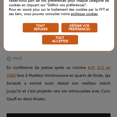
Faites-nous part de vos préférences pour chaque catégorie de
cookies en cliquant sur "Définir vos préférences".
Pour en savoir plus sur le traitement des cookies par la FFT et
ses tiers, vous pouvez consulter notre
politique cookies
.
TOUT
DÉFINIR VOS
REFUSER
PRÉFÉRENCES
A post shared by Roland-Garros (@rolandgarros)
TOUT
ACCEPTER
17h15
En conférence de presse après sa victoire
6/0, 6/2 en
1h02
face à Marketa Vondrousova en quarts de finale, Iga
Swiatek a estimé avoir réalisé son meilleur match
jusqu'ici et s'est projetée vers ses retrouvailles avec Coco
Gauff en demi-finales.