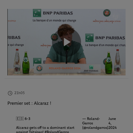
Play
Video
21h05
Premier set : Alcaraz !
🇪🇸 6-3
— Roland-
June
Garros
4,
Alcaraz gets off to a dominant start
(@rolandgarros)
2024
against Tsitsipas!
#RolandGarros