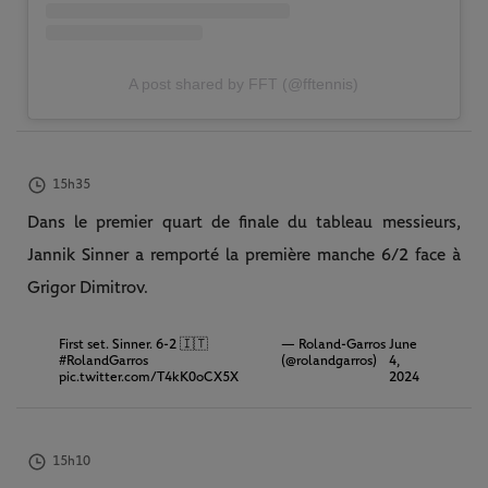
A post shared by FFT (@fftennis)
15h35
Dans le premier quart de finale du tableau messieurs,
Jannik Sinner a remporté la première manche 6/2 face à
Grigor Dimitrov.
First set. Sinner. 6-2 🇮🇹
— Roland-Garros
June
#RolandGarros
(@rolandgarros)
4,
pic.twitter.com/T4kK0oCX5X
2024
15h10