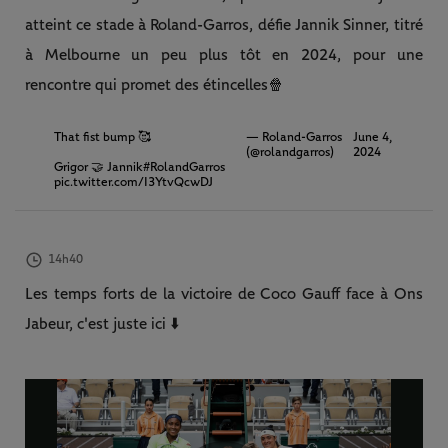
atteint ce stade à Roland-Garros, défie Jannik Sinner, titré
à Melbourne un peu plus tôt en 2024, pour une
rencontre qui promet des étincelles🍿
That fist bump 🥰
— Roland-Garros
June 4,
(@rolandgarros)
2024
Grigor 🤝 Jannik
#RolandGarros
pic.twitter.com/I3YtvQcwDJ
14h40
Les temps forts de la victoire de Coco Gauff face à Ons
Jabeur, c'est juste ici ⬇️