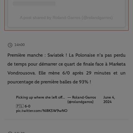
A post shared by Roland-Garros (@rolandgarros)
14h00
Première manche : Swiatek ! La Polonaise n'a pas perdu
de temps pour démarrer ce quart de finale face à Marketa
Vondrousova. Elle mène 6/0 après 29 minutes et un
pourcentage de première balles de 93% !
Picking up where she left off...
— Roland-Garros
June 4,
(@rolandgarros)
2024
🇵🇱 6-0
pic.twitter.com/Ni8KSW9wNO