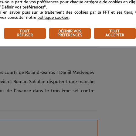
tes-nous part de vos préférences pour chaque catégorie de cookies en cli
 "Définir vos préférences".
r en savoir plus sur le traitement des cookies par la FFT et ses tiers,
vez consulter notre
politique cookies
.
ans le tableau féminin, la tête de série n°13
trisée, Beatriz Haddad Maia s'est inclinée
TOUT
DÉFINIR VOS
TOUT
REFUSER
PRÉFÉRENCES
ACCEPTER
les courts de Roland-Garros ! Daniil Medvedev
vic et Roman Safiullin disputent une manche
ris de l'avance dans le troisième set contre