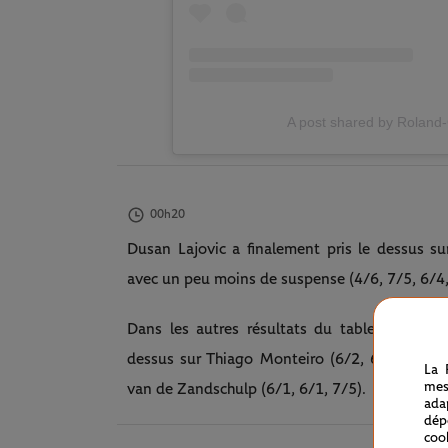
A post shared by Roland
00h20
Dusan Lajovic a finalement pris le dessus s
avec un peu moins de suspense (4/6, 7/5, 6/4,
Dans les autres résultats du tableau mascu
dessus sur Thiago Monteiro (6/2, 6/1, 4/6, 
La 
mes
van de Zandschulp (6/1, 6/1, 7/5).
ada
dép
coo