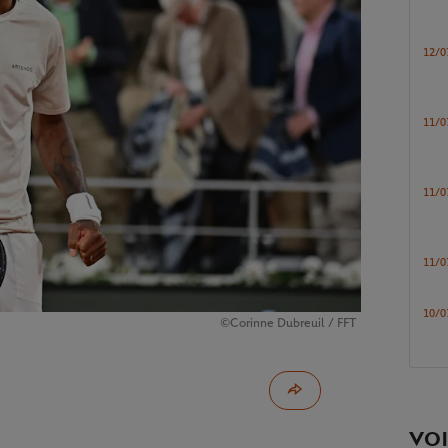
12/0
11/0
11/0
11/0
10/0
©Corinne Dubreuil / FFT
VOI