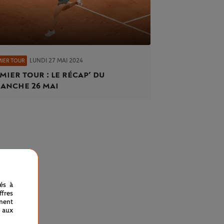
LUNDI 27 MAI 2024
MIER TOUR
mier tour : le récap’ du
anche 26 mai
nés à
fres
ment
 aux