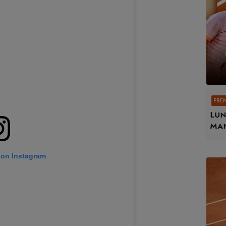
PRE
Lun
ma
 on Instagram