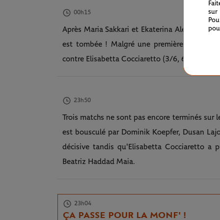
Fai
sur
00h15
Pou
pou
Après Maria Sakkari et Ekaterina Alexandrova d
est tombée ! Malgré une première manche mai
contre Elisabetta Cocciaretto (3/6, 6/4, 6/1).
23h50
Trois matchs ne sont pas encore terminés sur 
est bousculé par Dominik Koepfer, Dusan Lajo
décisive tandis qu'Elisabetta Cocciaretto a p
Beatriz Haddad Maia.
23h04
ÇA PASSE POUR LA MONF' !