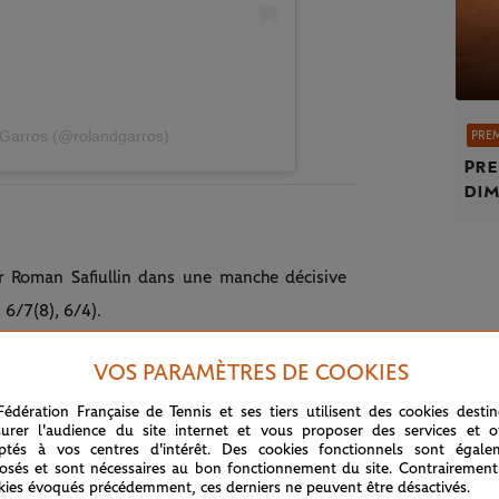
-Garros (@rolandgarros)
PRE
Pre
dim
ur Roman Safiullin dans une manche décisive
 6/7(8), 6/4).
lin, Miomir Kecmanovic a également pris le
VOS PARAMÈTRES DE COOKIES
7/5), tout comme Fabio Fognini contre Botic
Fédération Française de Tennis et ses tiers utilisent des cookies desti
urer l'audience du site internet et vous proposer des services et of
ptés à vos centres d'intérêt. Des cookies fonctionnels sont égale
osés et sont nécessaires au bon fonctionnement du site. Contrairement
kies évoqués précédemment, ces derniers ne peuvent être désactivés.