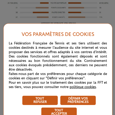
VOS PARAMÈTRES DE COOKIES
La Fédération Française de Tennis et ses tiers utilisent des
cookies destinés à mesurer l'audience du site internet et vous
12-1
proposer des services et offres adaptés à vos centres d'intérêt.
Des cookies fonctionnels sont également déposés et sont
En tenant compte de cette quatrième rencontre parisienne
nécessaires au bon fonctionnement du site. Contrairement
aux cookies évoqués précédemment, ces derniers ne peuvent
Rafael Nadal
entre les deux hommes,
mène désormais 12
être désactivés.
Faites-nous part de vos préférences pour chaque catégorie de
Dominic Thiem
sets à 1 contre
à Roland-Garros. Dans les
cookies en cliquant sur "Définir vos préférences".
Pour en savoir plus sur le traitement des cookies par la FFT et
autres tournois sur terre battue, la domination de l'Espagnol
ses tiers, vous pouvez consulter notre
politique cookies
.
est moins nette : 9 sets à 8.
TOUT
DÉFINIR VOS
REFUSER
PRÉFÉRENCES
TOUT
ACCEPTER