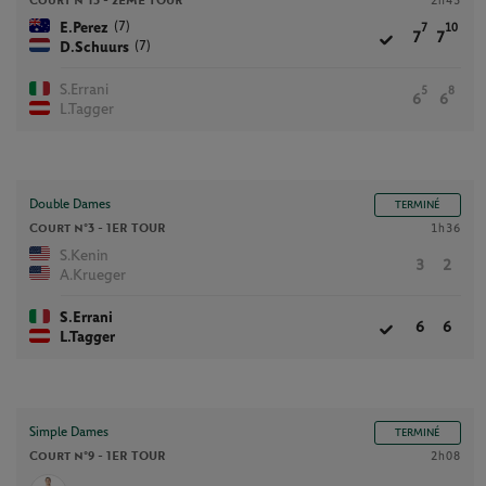
Court n°13 -
2ÈME TOUR
2h43
(7)
E.Perez
7
10
7
7
(7)
D.Schuurs
S.Errani
5
8
6
6
L.Tagger
Double Dames
TERMINÉ
Court n°3 -
1ER TOUR
1h36
S.Kenin
3
2
A.Krueger
S.Errani
6
6
L.Tagger
Simple Dames
TERMINÉ
Court n°9 -
1ER TOUR
2h08