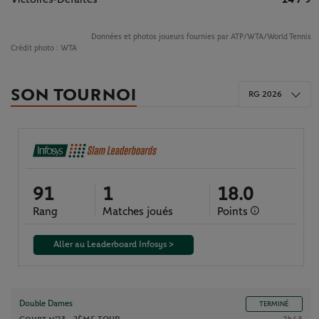
Données et photos joueurs fournies par ATP/WTA/World Tennis
Crédit photo :
WTA
SON TOURNOI
RG 2026
91
1
18.0
Rang
Matches joués
Points
Aller au Leaderboard Infosys >
Double Dames
TERMINÉ