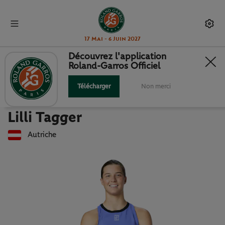
17 Mai - 6 Juin 2027
Découvrez l'application
Roland-Garros Officiel
Retour à la liste des joueuses et joueurs
LILLI TAGGER : FICHE JOUEUSE
Télécharger
Non merci
Lilli Tagger
Autriche