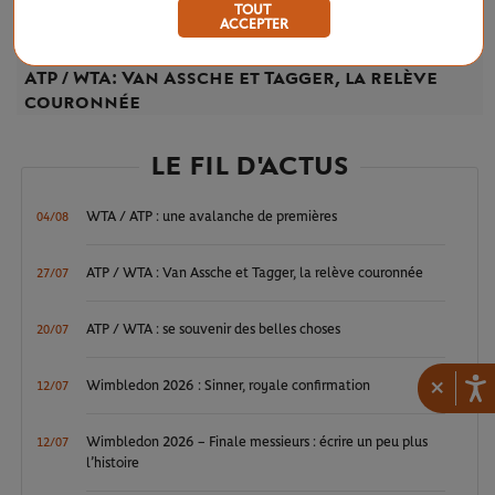
TOUT
ACCEPTER
LUNDI 27 JUILLET 2026
ATP / WTA
ATP / WTA : Van Assche et Tagger, la relève
couronnée
LE FIL D'ACTUS
WTA / ATP : une avalanche de premières
04/08
ATP / WTA : Van Assche et Tagger, la relève couronnée
27/07
ATP / WTA : se souvenir des belles choses
20/07
×
Wimbledon 2026 : Sinner, royale confirmation
12/07
Wimbledon 2026 – Finale messieurs : écrire un peu plus
12/07
l’histoire