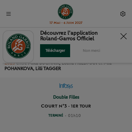
17 Mai - 6 Juin 2027
Découvrez l'application
Roland-Garros Officiel
1ER TOUR DOUBLE FILLES
Télécharger
Non merci
Revivez le match
du
1er Tour Double Filles Roland Garros
2025
entre
Mika BUCHNIK, Leena FRIEDMAN
et
Mia
POHANKOVA, Lilli TAGGER
Double Filles
Court n°3
-
1ER TOUR
TERMINÉ
- 01h10