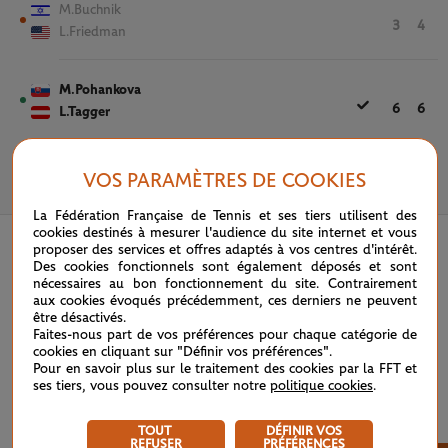
M.Buchnik
3
4
L.Friedman
M.Pohankova
6
6
L.Tagger
VOS PARAMÈTRES DE COOKIES
3 JUIN 2025
La Fédération Française de Tennis et ses tiers utilisent des
cookies destinés à mesurer l'audience du site internet et vous
proposer des services et offres adaptés à vos centres d'intérêt.
Des cookies fonctionnels sont également déposés et sont
nécessaires au bon fonctionnement du site. Contrairement
aux cookies évoqués précédemment, ces derniers ne peuvent
être désactivés.
Faites-nous part de vos préférences pour chaque catégorie de
cookies en cliquant sur "Définir vos préférences".
Pour en savoir plus sur le traitement des cookies par la FFT et
ses tiers, vous pouvez consulter notre
politique cookies
.
TOUT
DÉFINIR VOS
REFUSER
PRÉFÉRENCES