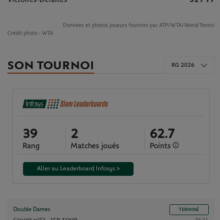
Données et photos joueurs fournies par ATP/WTA/World Tennis
Crédit photo :
WTA
SON TOURNOI
RG 2026
39
2
62.7
Rang
Matches joués
Points
Aller au Leaderboard Infosys >
Double Dames
TERMINÉ