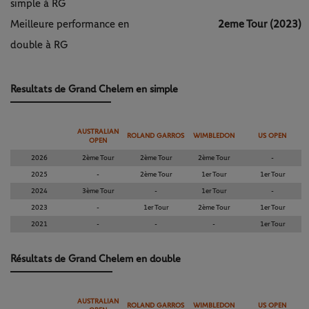
simple à RG
Meilleure performance en
2eme Tour (2023)
double à RG
Resultats de Grand Chelem en simple
AUSTRALIAN
ROLAND GARROS
WIMBLEDON
US OPEN
OPEN
2026
2ème Tour
2ème Tour
2ème Tour
-
2025
-
2ème Tour
1er Tour
1er Tour
2024
3ème Tour
-
1er Tour
-
2023
-
1er Tour
2ème Tour
1er Tour
2021
-
-
-
1er Tour
Résultats de Grand Chelem en double
AUSTRALIAN
ROLAND GARROS
WIMBLEDON
US OPEN