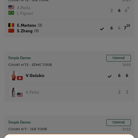
Court n°12 -
1ER TOUR
2h21
A.Parks
6
2
6
6
L.Pigossi
(3)
E.Mertens
10
6
4
7
(3)
S.Zhang
Simple Dames
TERMINÉ
Court n°12 -
2ÈME TOUR
1h03
V.Golubic
6
6
A.Parks
2
2
Simple Dames
TERMINÉ
Court n°7 -
1ER TOUR
1h32