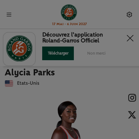
17 Mai - 6 Juin 2027
Découvrez l'application
Roland-Garros Officiel
Retour à la liste des joueuses et joueurs
ALYCIA PARKS : FICHE JOUEUSE
Télécharger
Non merci
Alycia Parks
Etats-Unis