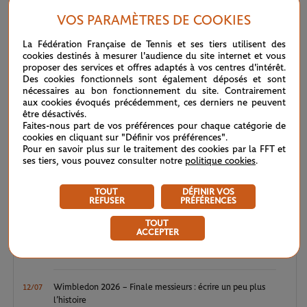
A.Parks
6
6
VOS PARAMÈTRES DE COOKIES
(24)
L.Fernandez
4
4
La Fédération Française de Tennis et ses tiers utilisent des
cookies destinés à mesurer l'audience du site internet et vous
proposer des services et offres adaptés à vos centres d'intérêt.
Des cookies fonctionnels sont également déposés et sont
nécessaires au bon fonctionnement du site. Contrairement
aux cookies évoqués précédemment, ces derniers ne peuvent
LE FIL D'ACTUS
être désactivés.
Faites-nous part de vos préférences pour chaque catégorie de
cookies en cliquant sur "Définir vos préférences".
WTA / ATP : une avalanche de premières
04/08
Pour en savoir plus sur le traitement des cookies par la FFT et
ses tiers, vous pouvez consulter notre
politique cookies
.
ATP / WTA : Van Assche et Tagger, la relève couronnée
27/07
TOUT
DÉFINIR VOS
REFUSER
PRÉFÉRENCES
ATP / WTA : se souvenir des belles choses
20/07
TOUT
ACCEPTER
Wimbledon 2026 : Sinner, royale confirmation
12/07
Wimbledon 2026 – Finale messieurs : écrire un peu plus
12/07
l’histoire