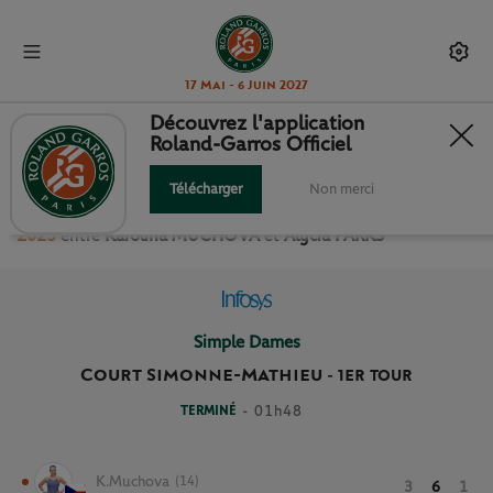
17 Mai - 6 Juin 2027
Découvrez l'application
Roland-Garros Officiel
1ER TOUR SIMPLE DAMES
Télécharger
Non merci
Revivez le match
du
1er Tour Simple Dames Roland Garros
2025
entre
Karolina MUCHOVA
et
Alycia PARKS
Simple Dames
Court Simonne-Mathieu
-
1ER TOUR
TERMINÉ
- 01h48
K.Muchova
(14)
3
6
1