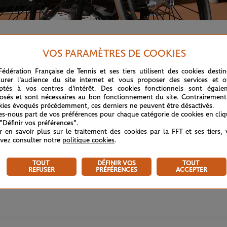
 remporté le simple messieurs tennis-fauteuil face à
Gordon 
VOS PARAMÈTRES DE COOKIES
Fédération Française de Tennis et ses tiers utilisent des cookies desti
urer l'audience du site internet et vous proposer des services et of
ptés à vos centres d'intérêt. Des cookies fonctionnels sont égale
osés et sont nécessaires au bon fonctionnement du site. Contrairement
kies évoqués précédemment, ces derniers ne peuvent être désactivés.
tes-nous part de vos préférences pour chaque catégorie de cookies en cli
 "Définir vos préférences".
r en savoir plus sur le traitement des cookies par la FFT et ses tiers,
vez consulter notre
politique cookies
.
TOUT
DÉFINIR VOS
TOUT
REFUSER
PRÉFÉRENCES
ACCEPTER