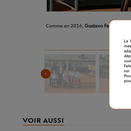
Comme en 2016,
Gustavo Fernandez
a
La 
mes
ada
dép
coo
Fai
sur
Pou
pou
VOIR AUSSI