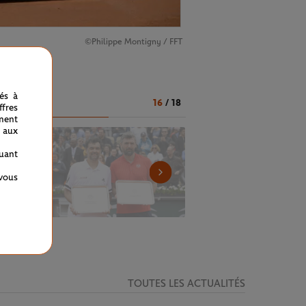
©Philippe Montigny / FFT
Reid
.
nés à
16
/
18
fres
ment
 aux
quant
 vous
TOUTES LES ACTUALITÉS