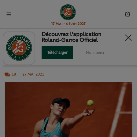
17 Mai - 6 Juin 2027
Découvrez l'application
Roland-Garros Officiel
ILS PRENNENT LEURS MARQUES...
Télécharger
Non merci
Rafa, Roger, Serena... Ils sont (presque) tous là !
18
27 MAI 2021