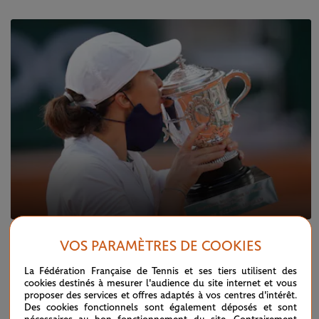
JEUDI 27 MAI 2021
VOS PARAMÈTRES DE COOKIES
Que retenir du tirage au sort du tableau
féminin ?
La Fédération Française de Tennis et ses tiers utilisent des
cookies destinés à mesurer l'audience du site internet et vous
proposer des services et offres adaptés à vos centres d'intérêt.
Des cookies fonctionnels sont également déposés et sont