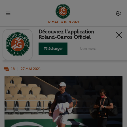
17 Mai - 6 Juin 2027
Découvrez l'application
Roland-Garros Officiel
ILS PRENNENT LEURS MARQUES...
Télécharger
Non merci
Rafa, Roger, Serena... Ils sont (presque) tous là !
18
27 MAI 2021