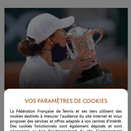
JEUDI 27 MAI 2021
VOS PARAMÈTRES DE COOKIES
Que retenir du tirage au sort du tableau
féminin ?
La Fédération Française de Tennis et ses tiers utilisent des
cookies destinés à mesurer l'audience du site internet et vous
proposer des services et offres adaptés à vos centres d'intérêt.
Des cookies fonctionnels sont également déposés et sont