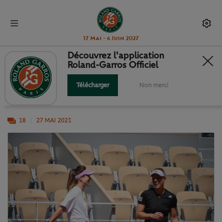
17 Mai - 6 Juin 2027
Découvrez l'application
Roland-Garros Officiel
ILS PRENNENT LEURS MARQUES...
Télécharger
Non merci
Rafa, Roger, Serena... Ils sont (presque) tous là !
18
27 MAI 2021