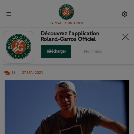
17 Mai - 6 Juin 2027
Découvrez l'application
Roland-Garros Officiel
ILS PRENNENT LEURS MARQUES...
Télécharger
Non merci
Rafa, Roger, Serena... Ils sont (presque) tous là !
18
27 MAI 2021