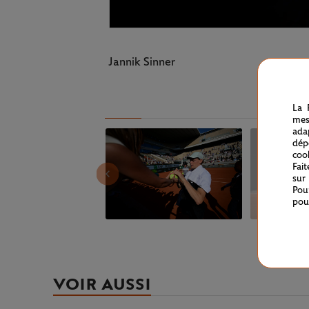
Jannik Sinner
La 
mes
ada
dép
coo
Fai
sur
Pou
pou
VOIR AUSSI