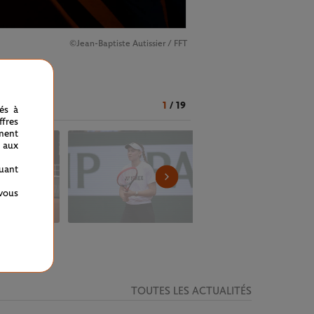
©Jean-Baptiste Autissier / FFT
1
/
19
nés à
fres
ment
 aux
quant
 vous
TOUTES LES ACTUALITÉS