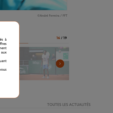
©André Ferreira / FFT
16
/
19
nés à
fres
ment
 aux
quant
 vous
TOUTES LES ACTUALITÉS