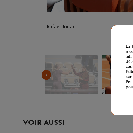
Rafael Jodar
La 
mes
ada
dép
coo
Fai
sur
Pou
pou
VOIR AUSSI