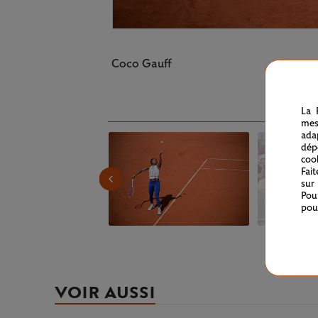
Coco Gauff
La 
mes
ada
dép
coo
Fai
sur
Pou
pou
VOIR AUSSI