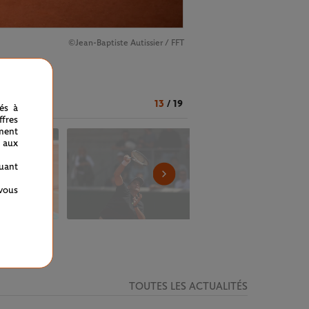
©Jean-Baptiste Autissier / FFT
13
/
19
nés à
fres
ment
 aux
quant
 vous
TOUTES LES ACTUALITÉS