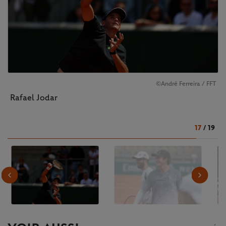
©André Ferreira / FFT
Rafael Jodar
17
/
19