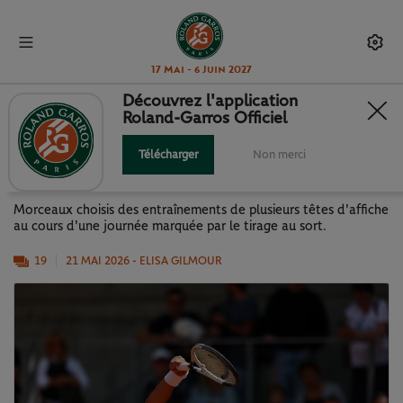
17 Mai - 6 Juin 2027
Découvrez l'application
Roland-Garros Officiel
LES STARS À L'ENTRAÎNEMENT :
SOUS LE SOLEIL PARISIEN
Télécharger
Non merci
Morceaux choisis des entraînements de plusieurs têtes d'affiche
au cours d'une journée marquée par le tirage au sort.
19
21 MAI 2026
- ELISA GILMOUR