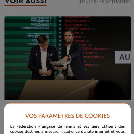
VOIR AUSSI
TOUTES LES ACTUALITÉS
JEUDI 21 MAI 2026
TABLEAU MESSIEURS
VOS PARAMÈTRES DE COOKIES
Tableau messieurs : Sinner, Djokovic,
Zverev... les enseignements du tirage au
La Fédération Française de Tennis et ses tiers utilisent des
sort
cookies destinés à mesurer l'audience du site internet et vous