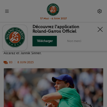
17 Mai - 6 Juin 2027
Découvrez l'application
Roland-Garros Officiel
LA FINALE MESSIEURS EN IMAGES
Télécharger
Non merci
Retrouvez les temps forts de la finale messieurs entre Carlos
Alcaraz et Jannik Sinner.
83
8 JUIN 2025