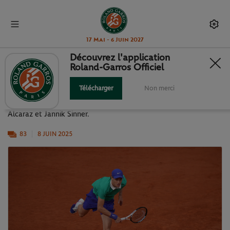
17 Mai - 6 Juin 2027
Découvrez l'application
Roland-Garros Officiel
LA FINALE MESSIEURS EN IMAGES
Télécharger
Non merci
Retrouvez les temps forts de la finale messieurs entre Carlos
Alcaraz et Jannik Sinner.
83
8 JUIN 2025