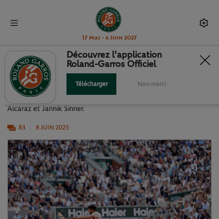
17 Mai - 6 Juin 2027
Découvrez l'application
Roland-Garros Officiel
LA FINALE MESSIEURS EN IMAGES
Télécharger
Non merci
Retrouvez les temps forts de la finale messieurs entre Carlos
Alcaraz et Jannik Sinner.
83
8 JUIN 2025