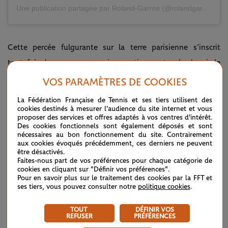
Une publication partagée par Roland-Garros (@rolandgarros)
Cette percée fulgurante sur la terre parisienne s’inscrit
toutefois dans une progression continue entamée depuis le
début de l’année. Demi-finaliste à l’ITF de Monastir, il a
VOS PARAMÈTRES DE COOKIES
également disposé de
David Goffin
-
battu hier au deuxième
La Fédération Française de Tennis et ses tiers utilisent des
tour des qualifications
- à l'occasion du Challenger d’Aix-en-
cookies destinés à mesurer l'audience du site internet et vous
proposer des services et offres adaptés à vos centres d'intérêt.
Provence, en avril dernier.
"
C’est le travail de tous les jours
Des cookies fonctionnels sont également déposés et sont
nécessaires au bon fonctionnement du site. Contrairement
qui paie,
a-t-il analysé.
Je prends du plaisir et je gagne des
aux cookies évoqués précédemment, ces derniers ne peuvent
être désactivés.
matchs que je pouvais perdre avant. Ça se joue parfois à
Faites-nous part de vos préférences pour chaque catégorie de
rien, le tennis.
"
cookies en cliquant sur "Définir vos préférences".
Pour en savoir plus sur le traitement des cookies par la FFT et
ses tiers, vous pouvez consulter notre
politique cookies
.
En plus de Baptiste Rinoldi, le Français peut compter sur les
conseils de son oncle, Jean-Christophe Faurel, coach de
la
TOUT
DÉFINIR VOS
REFUSER
PRÉFÉRENCES
tenante du titre
à Roland-Garros,
Coco Gauff
. Lucide, le