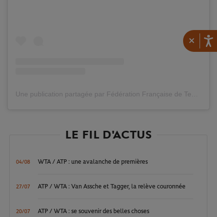
×
Une publication partagée par Fédération Française de Tennis (@fftennis)
LE FIL D'ACTUS
WTA / ATP : une avalanche de premières
04/08
ATP / WTA : Van Assche et Tagger, la relève couronnée
27/07
ATP / WTA : se souvenir des belles choses
20/07