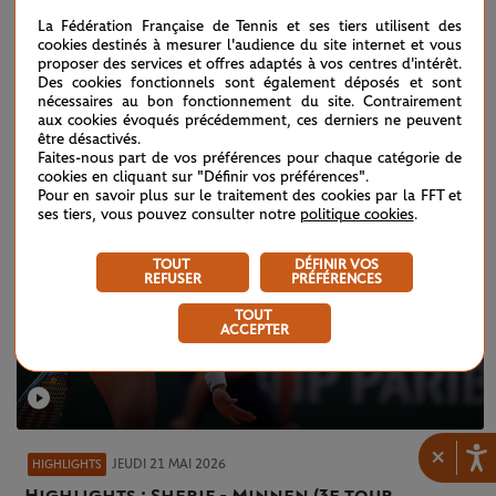
JEUDI 21 MAI 2026
QUALIFICATIONS 2026
La Fédération Française de Tennis et ses tiers utilisent des
cookies destinés à mesurer l'audience du site internet et vous
Qualifications 2026 : revivez le jeudi 21 mai
proposer des services et offres adaptés à vos centres d'intérêt.
Des cookies fonctionnels sont également déposés et sont
nécessaires au bon fonctionnement du site. Contrairement
aux cookies évoqués précédemment, ces derniers ne peuvent
être désactivés.
Faites-nous part de vos préférences pour chaque catégorie de
cookies en cliquant sur "Définir vos préférences".
Pour en savoir plus sur le traitement des cookies par la FFT et
ses tiers, vous pouvez consulter notre
politique cookies
.
TOUT
DÉFINIR VOS
REFUSER
PRÉFÉRENCES
TOUT
ACCEPTER
×
JEUDI 21 MAI 2026
HIGHLIGHTS
Highlights : Sherif - Minnen (3e tour,