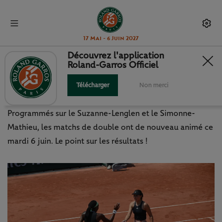
17 Mai - 6 Juin 2027
Découvrez l'application
Roland-Garros Officiel
DOUBLE : L'AVENTURE CONTINUE
POUR GAUFF ET PEGULA !
Télécharger
Non merci
Programmés sur le Suzanne-Lenglen et le Simonne-
Mathieu, les matchs de double ont de nouveau animé ce
mardi 6 juin. Le point sur les résultats !