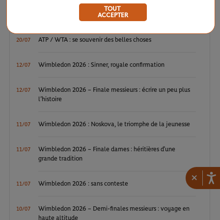
TOUT
ATP / WTA : Van Assche et Tagger, la relève couronnée
ACCEPTER
27/07
ATP / WTA : se souvenir des belles choses
20/07
Wimbledon 2026 : Sinner, royale confirmation
12/07
Wimbledon 2026 – Finale messieurs : écrire un peu plus
12/07
l’histoire
Wimbledon 2026 : Noskova, le triomphe de la jeunesse
11/07
Wimbledon 2026 – Finale dames : héritières d’une
11/07
grande tradition
×
Wimbledon 2026 : sans conteste
11/07
Wimbledon 2026 – Demi-finales messieurs : voyage en
10/07
haute altitude