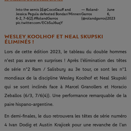
Into the semis 👯
@CocoGauff
and
— Roland-
June
Jessica Pegula defeated Bondar/Minnen
Garros
6,
6-2, 7-6(2).
#RolandGarros
(@rolandgarros)
2023
pic.twitter.com/ECbSuJ6uqY
WESLEY KOOLHOF ET NEAL SKUPSKI
ÉLIMINÉS !
Lors de cette édition 2023, le tableau du double hommes
n'est pas avare en surprises ! Après l'élimination des têtes
de série n°2 Ram / Salisbury au 3e tour, ce sont les n°1
mondiaux de la discipline Wesley Koolhof et Neal Skupski
qui se sont inclinés face à Marcel Granollers et Horacio
Zeballos (6/3, 7/6(4)). Une performance remarquable de la
paire hispano-argentine.
En demi-finales, le duo retrouvera les têtes de série numéro
4 Ivan Dodig et Austin Krajicek pour une revanche de l'an