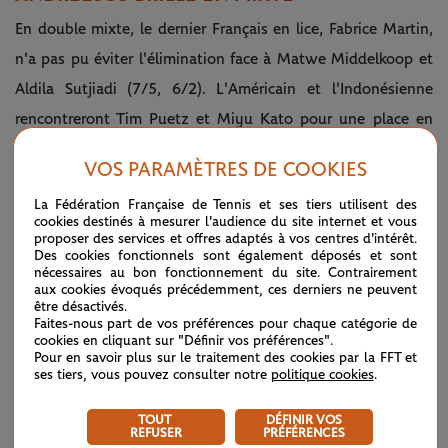
En double mixte, le dernier Français en lice, Fabrice Martin,
n'a pas pu éviter l'élimination face à Matwe Middelkoop et
Aldila Sutjiadi (7/5, 6/2). L'Américain et l'Indonésienne
rencontreront Tim Puetz et Miyu Kato pour une place en
finale. Dans l'autre partie de tableau, Bianca Andreescu et
VOS PARAMÈTRES DE COOKIES
Michael Venus ont validé leur billet pour les demi-finales
La Fédération Française de Tennis et ses tiers utilisent des
après leur victoire sur les têtes de série numéro 7, Marta
cookies destinés à mesurer l'audience du site internet et vous
Kostyuk et Marcelo Arevalo (7/5, 6/3, 1/0(6)).
proposer des services et offres adaptés à vos centres d'intérêt.
Des cookies fonctionnels sont également déposés et sont
nécessaires au bon fonctionnement du site. Contrairement
aux cookies évoqués précédemment, ces derniers ne peuvent
Le tableau du double mixte
être désactivés.
Faites-nous part de vos préférences pour chaque catégorie de
cookies en cliquant sur "Définir vos préférences".
Pour en savoir plus sur le traitement des cookies par la FFT et
LE FIL D'ACTUS
ses tiers, vous pouvez consulter notre
politique cookies
.
TOUT
DÉFINIR VOS
WTA / ATP : une avalanche de premières
04/08
REFUSER
PRÉFÉRENCES