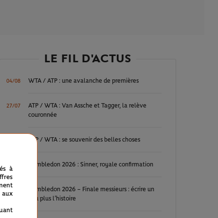
LE FIL D'ACTUS
WTA / ATP : une avalanche de premières
04/08
ATP / WTA : Van Assche et Tagger, la relève
27/07
couronnée
ATP / WTA : se souvenir des belles choses
20/07
Wimbledon 2026 : Sinner, royale confirmation
12/07
nés à
fres
ment
Wimbledon 2026 – Finale messieurs : écrire un
12/07
 aux
peu plus l’histoire
quant