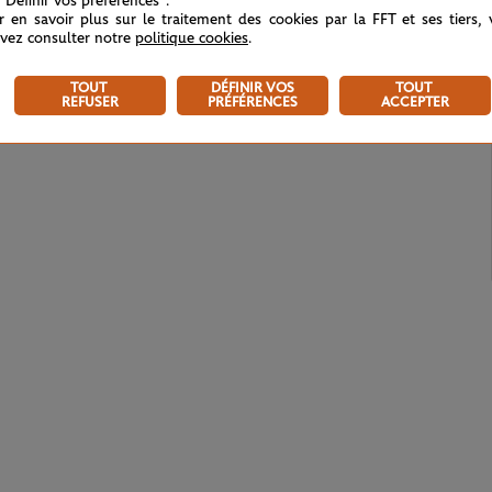
 "Définir vos préférences".
r en savoir plus sur le traitement des cookies par la FFT et ses tiers,
vez consulter notre
politique cookies
.
TOUT
DÉFINIR VOS
TOUT
REFUSER
PRÉFÉRENCES
ACCEPTER