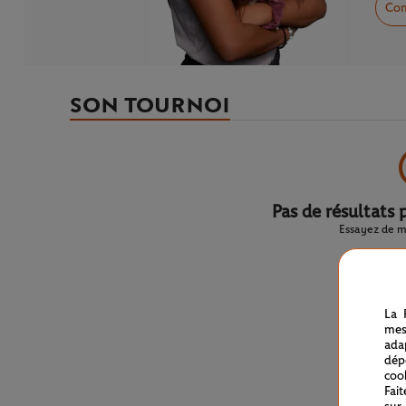
Com
SON TOURNOI
Pas de résultats 
Essayez de mo
La 
mes
ada
dép
coo
Fai