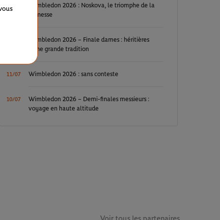
Wimbledon 2026 : Noskova, le triomphe de la
11/07
 vous
jeunesse
Wimbledon 2026 – Finale dames : héritières
11/07
d’une grande tradition
Wimbledon 2026 : sans conteste
11/07
Wimbledon 2026 – Demi-finales messieurs :
10/07
voyage en haute altitude
Voir tous les partenaires