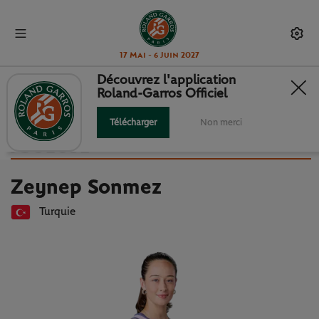
17 Mai - 6 Juin 2027
Découvrez l'application
Roland-Garros Officiel
Retour à la liste des joueuses et joueurs
ZEYNEP SONMEZ : FICHE
Télécharger
Non merci
JOUEUSE
Zeynep Sonmez
Turquie