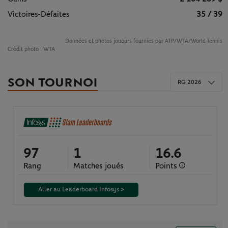
Victoires-Défaites
35 / 39
Données et photos joueurs fournies par ATP/WTA/World Tennis
Crédit photo :
WTA
SON TOURNOI
RG 2026
97
1
16.6
Rang
Matches joués
Points
Aller au Leaderboard Infosys >