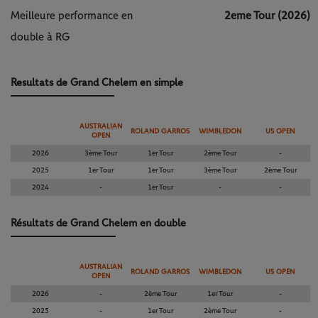
Meilleure performance en
2eme Tour (2026)
double à RG
Resultats de Grand Chelem en simple
AUSTRALIAN
ROLAND GARROS
WIMBLEDON
US OPEN
OPEN
2026
3ème Tour
1er Tour
2ème Tour
-
2025
1er Tour
1er Tour
3ème Tour
2ème Tour
2024
-
1er Tour
-
-
Résultats de Grand Chelem en double
AUSTRALIAN
ROLAND GARROS
WIMBLEDON
US OPEN
OPEN
2026
-
2ème Tour
1er Tour
-
2025
-
1er Tour
2ème Tour
-