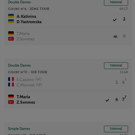
Double Dames
TERMINÉ
Court n°6 -
2ÈME TOUR
0h17
A.Kalinina
2
D.Yastremska
T.Maria
0
AB.
Z.Sonmez
Double Dames
TERMINÉ
Court n°11 -
1ER TOUR
1h48
(W)
E.Cascino
3
2
6
(W)
C.Monnet
T.Maria
7
6
7
Z.Sonmez
Simple Dames
TERMINÉ