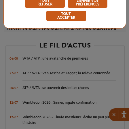
TOUT
DÉFINIR VOS
REFUSER
PRÉFÉRENCES
TOUT
ACCEPTER
DIMANCHE 24 MAI 2026
PREMIER TOUR
Lundi 25 mai : les matchs à ne pas manquer
LE FIL D'ACTUS
WTA / ATP : une avalanche de premières
04/08
ATP / WTA : Van Assche et Tagger, la relève couronnée
27/07
ATP / WTA : se souvenir des belles choses
20/07
Wimbledon 2026 : Sinner, royale confirmation
12/07
×
Wimbledon 2026 – Finale messieurs : écrire un peu plus
12/07
l’histoire