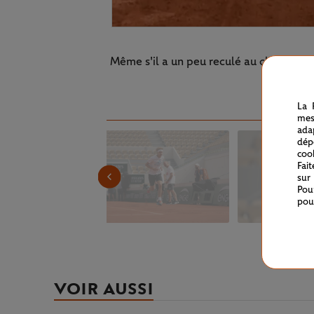
Même s'il a un peu reculé au classement
La 
mes
ada
dép
coo
Fai
sur
Pou
pou
VOIR AUSSI