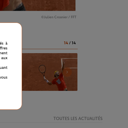
©Julien Crosnier / FFT
'éclat.
14
/
14
nés à
fres
ment
 aux
quant
 vous
TOUTES LES ACTUALITÉS