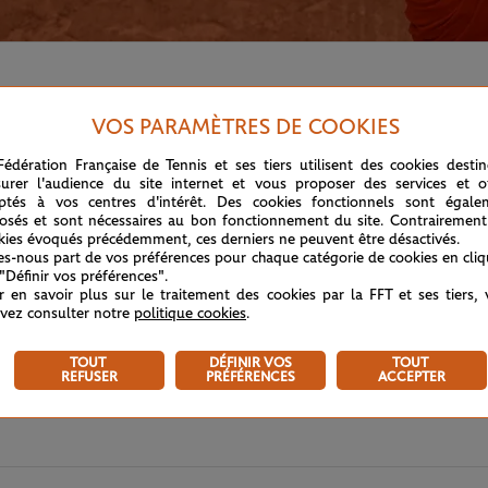
 ATP, Grigor Dimitrov reste un gros client capable de coups d
VOS PARAMÈTRES DE COOKIES
Fédération Française de Tennis et ses tiers utilisent des cookies desti
urer l'audience du site internet et vous proposer des services et of
ptés à vos centres d'intérêt. Des cookies fonctionnels sont égale
osés et sont nécessaires au bon fonctionnement du site. Contrairement
kies évoqués précédemment, ces derniers ne peuvent être désactivés.
tes-nous part de vos préférences pour chaque catégorie de cookies en cli
 "Définir vos préférences".
r en savoir plus sur le traitement des cookies par la FFT et ses tiers,
vez consulter notre
politique cookies
.
TOUT
DÉFINIR VOS
TOUT
REFUSER
PRÉFÉRENCES
ACCEPTER