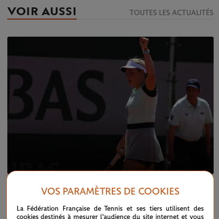
VOIR AUSSI
TOUTES LES ACTUALITÉS
JEUDI 19 MAI 2022
VOS PARAMÈTRES DE COOKIES
EN DIRECT : premiers qualifiés et tirage
effectué
La Fédération Française de Tennis et ses tiers utilisent des
cookies destinés à mesurer l'audience du site internet et vous