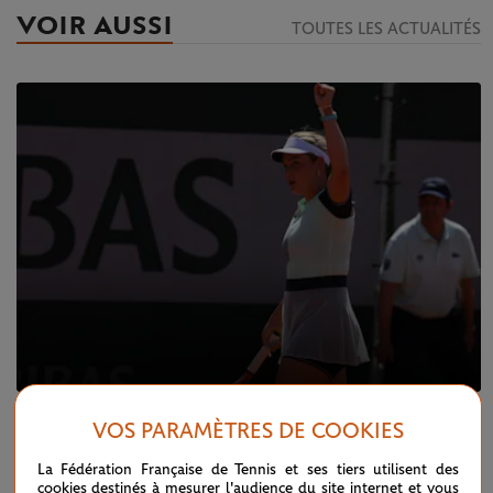
VOIR AUSSI
TOUTES LES ACTUALITÉS
JEUDI 19 MAI 2022
VOS PARAMÈTRES DE COOKIES
EN DIRECT : premiers qualifiés et tirage
effectué
La Fédération Française de Tennis et ses tiers utilisent des
cookies destinés à mesurer l'audience du site internet et vous