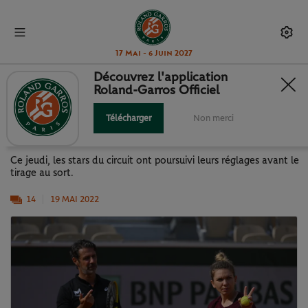
17 Mai - 6 Juin 2027
Découvrez l'application
Roland-Garros Officiel
EN IMAGES : RÉGLAGES AVANT
TIRAGE !
Télécharger
Non merci
Ce jeudi, les stars du circuit ont poursuivi leurs réglages avant le
tirage au sort.
14
19 MAI 2022