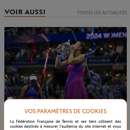
VOIR AUSSI
TOUTES LES ACTUALITÉS
VOS PARAMÈTRES DE COOKIES
MERCREDI 11 SEPTEMBRE 2024
US OPEN
La Fédération Française de Tennis et ses tiers utilisent des
US Open 2024 en images
cookies destinés à mesurer l'audience du site internet et vous