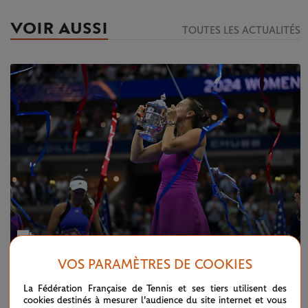
VOIR AUSSI
TOUTES LES ACTUALITÉS
VOS PARAMÈTRES DE COOKIES
MERCREDI 11 SEPTEMBRE 2024
US OPEN
La Fédération Française de Tennis et ses tiers utilisent des
US Open 2024 en images
cookies destinés à mesurer l'audience du site internet et vous