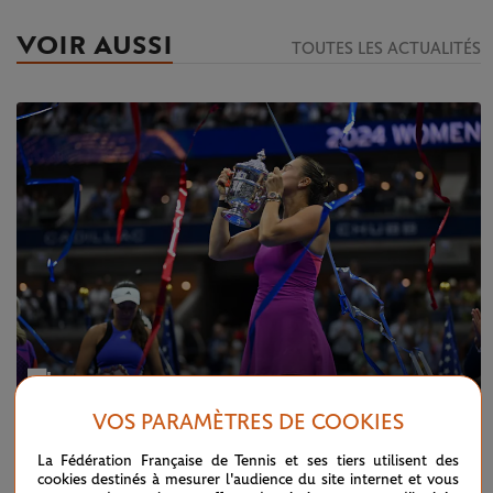
VOIR AUSSI
TOUTES LES ACTUALITÉS
VOS PARAMÈTRES DE COOKIES
MERCREDI 11 SEPTEMBRE 2024
US OPEN
La Fédération Française de Tennis et ses tiers utilisent des
US Open 2024 en images
cookies destinés à mesurer l'audience du site internet et vous