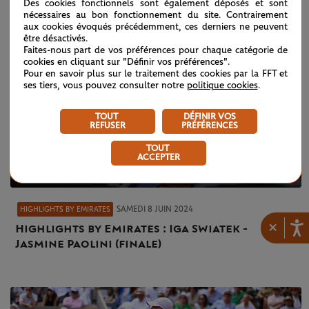
Des cookies fonctionnels sont également déposés et sont
nécessaires au bon fonctionnement du site. Contrairement
aux cookies évoqués précédemment, ces derniers ne peuvent
être désactivés.
Faites-nous part de vos préférences pour chaque catégorie de
cookies en cliquant sur "Définir vos préférences".
Pour en savoir plus sur le traitement des cookies par la FFT et
ses tiers, vous pouvez consulter notre
politique cookies
.
TOUT
DÉFINIR VOS
REFUSER
PRÉFÉRENCES
TOUT
ACCEPTER
SAMEDI 8 JUIN 2024
HIGHLIGHTS BY EMIRATES
×
Highlights by Emirates : Iga Swiatek -
Jasmine Paolini (finale)