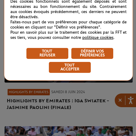
Des cookies fonctionnels sont également déposés et sont
nécessaires au bon fonctionnement du site. Contrairement
aux cookies évoqués précédemment, ces derniers ne peuvent
être désactivés.
Faites-nous part de vos préférences pour chaque catégorie de
cookies en cliquant sur "Définir vos préférences".
Pour en savoir plus sur le traitement des cookies par la FFT et
ses tiers, vous pouvez consulter notre
politique cookies
.
TOUT
DÉFINIR VOS
REFUSER
PRÉFÉRENCES
TOUT
ACCEPTER
SAMEDI 8 JUIN 2024
HIGHLIGHTS BY EMIRATES
×
Highlights by Emirates : Iga Swiatek -
Jasmine Paolini (finale)