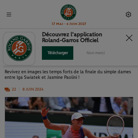
17 Mai - 6 Juin 2027
Découvrez l'application
Roland-Garros Officiel
J14 : LA FINALE SWIATEK - PAOLINI
EN IMAGES
Télécharger
Non merci
Revivez en images les temps forts de la finale du simple dames
entre Iga Swiatek et Jasmine Paolini !
22
8 JUIN 2024