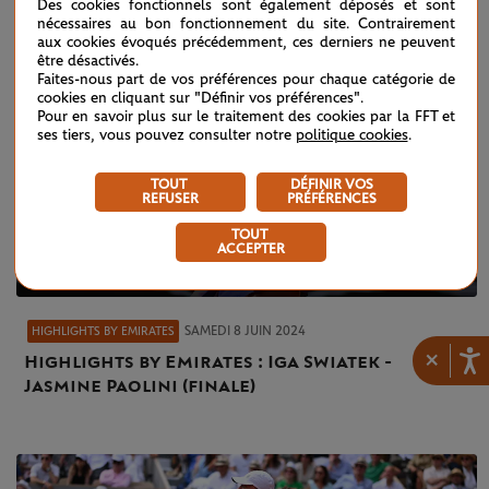
Des cookies fonctionnels sont également déposés et sont
nécessaires au bon fonctionnement du site. Contrairement
aux cookies évoqués précédemment, ces derniers ne peuvent
être désactivés.
Faites-nous part de vos préférences pour chaque catégorie de
cookies en cliquant sur "Définir vos préférences".
Pour en savoir plus sur le traitement des cookies par la FFT et
ses tiers, vous pouvez consulter notre
politique cookies
.
TOUT
DÉFINIR VOS
REFUSER
PRÉFÉRENCES
TOUT
ACCEPTER
SAMEDI 8 JUIN 2024
HIGHLIGHTS BY EMIRATES
×
Highlights by Emirates : Iga Swiatek -
Jasmine Paolini (finale)