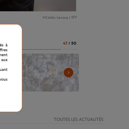
©Cédric Lecocq / FFT
47
/
50
nés à
fres
ment
 aux
quant
 vous
TOUTES LES ACTUALITÉS