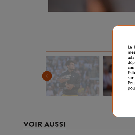
La 
mes
ada
dép
coo
Fai
sur
Pou
pou
VOIR AUSSI