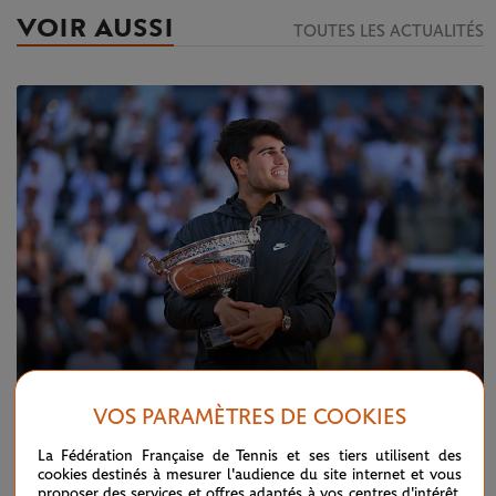
VOIR AUSSI
TOUTES LES ACTUALITÉS
VOS PARAMÈTRES DE COOKIES
DIMANCHE 9 JUIN 2024
FINALE MESSIEURS
La Fédération Française de Tennis et ses tiers utilisent des
Carlos III, la majestueuse conquête de l'ocre
cookies destinés à mesurer l'audience du site internet et vous
proposer des services et offres adaptés à vos centres d'intérêt.