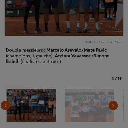
©Nicolas Gouhier / FFT
Double messieurs :
Marcelo Arevalo
/
Mate Pavic
(champions, à gauche),
Andrea Vavassori
/
Simone
Bolelli
(finalistes, à droite)
3
/
19